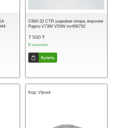
КА
CBM-32 CTR шаровая опора, верхняя
044
Pajero V73W V93W mr496792
7 500 ₸
В наличии
Купить
Vipusk