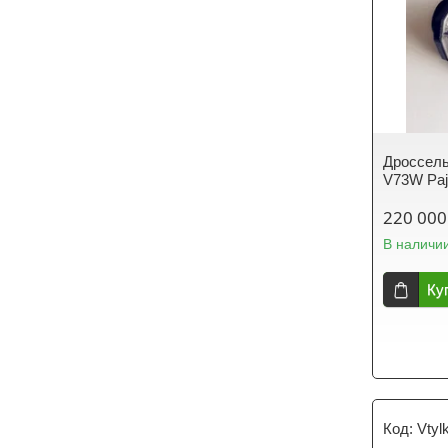
Дроссель
V73W Paje
220 000
В наличи
Ку
Vtylk