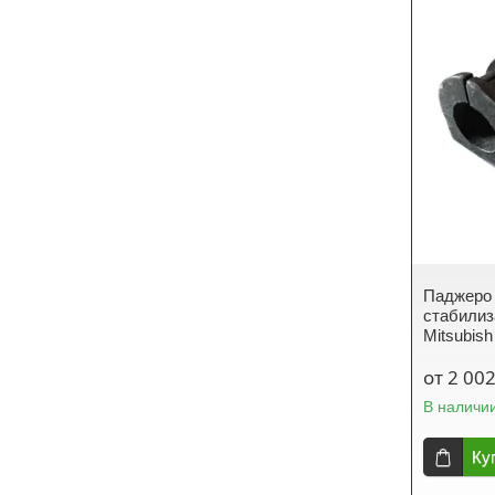
Паджеро 
стабилиз
Mitsubish
от 2 002
В наличи
Ку