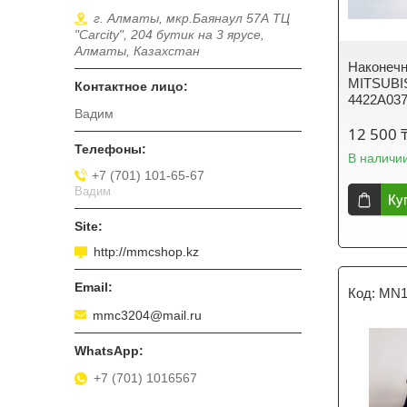
г. Алматы, мкр.Баянаул 57А ТЦ
"Carcity", 204 бутик на 3 ярусе,
Алматы, Казахстан
Наконечн
MITSUB
4422A03
Вадим
12 500 
В наличи
+7 (701) 101-65-67
Вадим
Ку
http://mmcshop.kz
MN1
mmc3204@mail.ru
+7 (701) 1016567