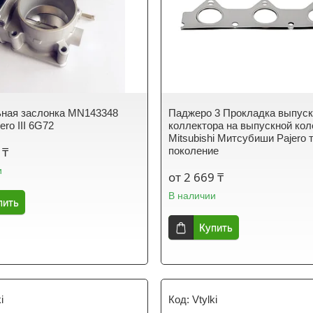
ная заслонка MN143348
Паджеро 3 Прокладка выпуск
ro III 6G72
коллектора на выпускной кол
Mitsubishi Митсубиши Pajero 
 ₸
поколение
и
от 2 669 ₸
В наличии
пить
Купить
i
Vtylki