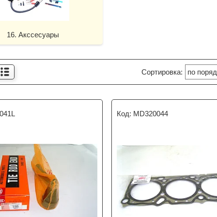
16. Акссесуары
041L
MD320044