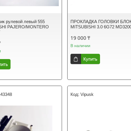
ик рулевой левый 555
ПРОКЛАДКА ГОЛОВКИ БЛО
ISHI PAJERO/MONTERO
MITSUBISHI 3.0 6G72 MD320
7
19 000 ₸
₸
В наличии
и
Купить
пить
43348
Vipusk