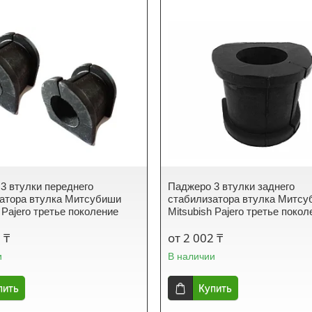
3 втулки переднего
Паджеро 3 втулки заднего
атора втулка Митсубиши
стабилизатора втулка Митс
 Pajero третье поколение
Mitsubish Pajero третье покол
 ₸
от 2 002 ₸
и
В наличии
пить
Купить