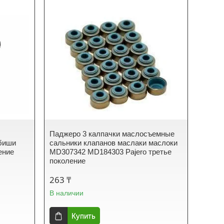
Паджеро 3 калпачки маслосъемные
убиши
сальники клапанов маслаки маслоки
ение
MD307342 MD184303 Pajero третье
поколение
263 ₸
В наличии
Купить