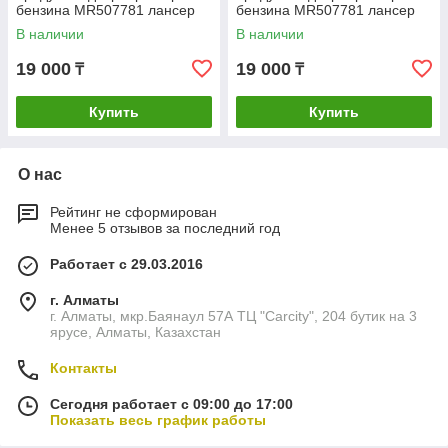
бензина MR507781 лансер
бензина MR507781 лансер
аутландер митсубиси
аутландер митсубиси
В наличии
В наличии
mitsubishi lancer outlander
mitsubishi lancer outlander
19 000
19 000
₸
₸
Купить
Купить
О нас
Рейтинг не сформирован
Менее 5 отзывов за последний год
Работает с 29.03.2016
г. Алматы
г. Алматы, мкр.Баянаул 57А ТЦ "Carcity", 204 бутик на 3
ярусе, Алматы, Казахстан
Контакты
Сегодня работает с 09:00 до 17:00
Показать весь график работы