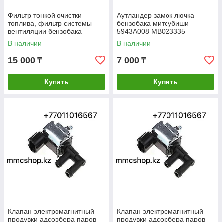
Фильтр тонкой очистки
Аутландер замок лючка
топлива, фильтр системы
бензобака митсубиши
вентиляции бензобака
5943A008 MB023335
Outlander, Lancer Аутландер
MB023095 MN105404
В наличии
В наличии
Лансер
MR303200 запчасти
mitsubishi
15 000
7 000
₸
₸
Купить
Купить
Клапан электромагнитный
Клапан электромагнитный
продувки адсорбера паров
продувки адсорбера паров