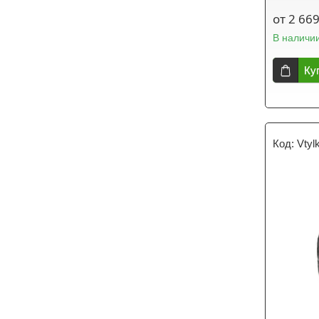
от 2 669
В наличи
Ку
Vtylk