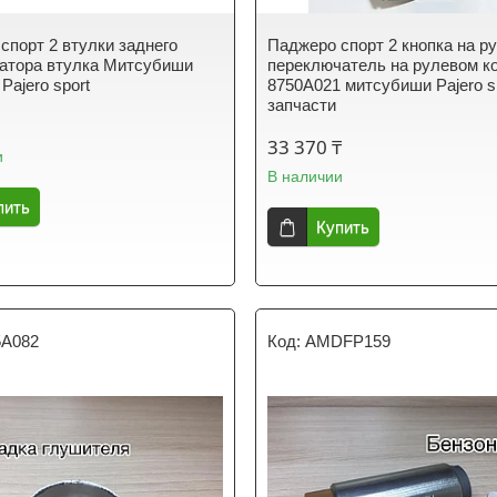
спорт 2 втулки заднего
Паджеро спорт 2 кнопка на р
атора втулка Митсубиши
переключатель на рулевом к
 Pajero sport
8750A021 митсубиши Pajero s
запчасти
₸
33 370 ₸
и
В наличии
пить
Купить
5A082
AMDFP159