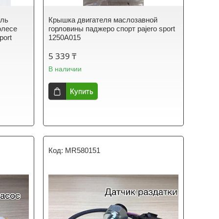
уль
Крышка двигателя маслозавной
олесе
горловины паджеро спорт pajero sport
port
1250A015
5 339 ₸
В наличии
Купить
MR580151