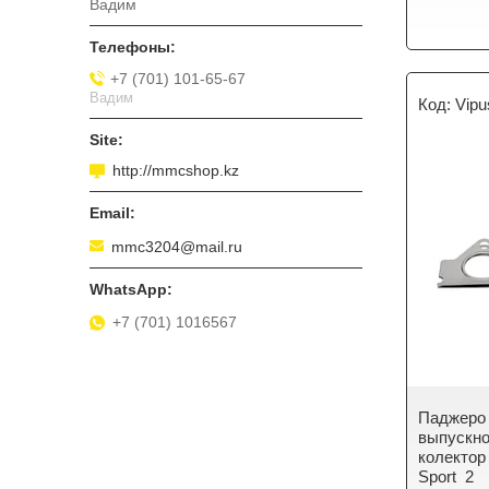
Вадим
+7 (701) 101-65-67
Вадим
Vipu
http://mmcshop.kz
mmc3204@mail.ru
+7 (701) 1016567
Паджеро 
выпускно
колектор
Sport 2