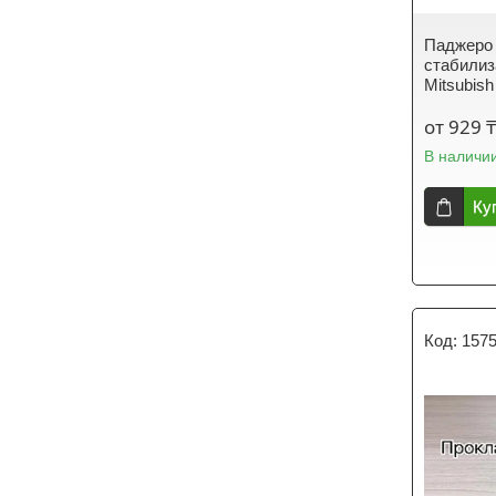
Паджеро 
стабилиз
Mitsubish
от 929 
В наличи
Ку
157