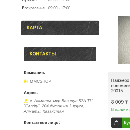
Воскресенье
09:00
17:00
КАРТА
КОНТАКТЫ
Паджеро 
MMCSHOP
положения
20015
8 009 ₸
г. Алматы, мкр.Баянаул 57А ТЦ
"Carcity", 204 бутик на 3 ярусе,
В наличи
Алматы, Казахстан
Ку