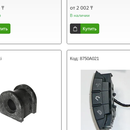
 ₸
от 2 002 ₸
и
В наличии
пить
Купить
i
8750A021