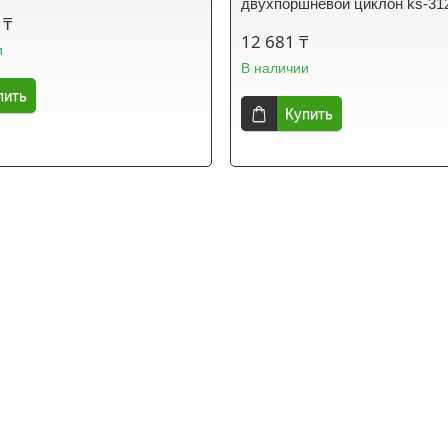
двухпоршневой циклон ks-31
 ₸
12 681 ₸
и
В наличии
пить
Купить