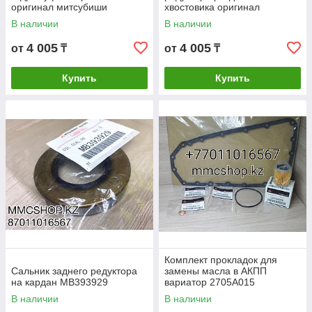
оригинал митсубиши
хвостовика оригинал
mitsubishi Outlander
митсубиши mitsubishi
В наличии
В наличии
Outlander
4 005
4 005
от
₸
от
₸
Купить
Купить
Комплект прокладок для
Сальник заднего редуктора
замены масла в АКПП
на кардан MB393929
вариатор 2705A015
2705A013 2824A006
В наличии
В наличии
2920A096 2824A005 Лансер