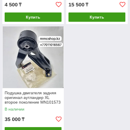
ASX
4 500
15 500
₸
₸
Купить
Купить
Подушка двигателя задняя
оригинал аутландер XL
второе поколение MN101573
outlander XL
В наличии
35 000
₸