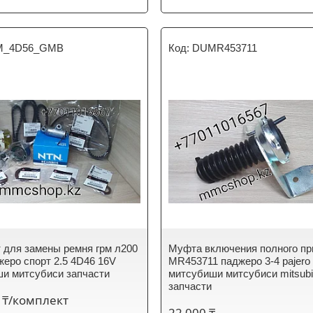
_4D56_GMB
DUMR453711
 для замены ремня грм л200
Муфта включения полного пр
жеро спорт 2.5 4D46 16V
MR453711 паджеро 3-4 pajero
и митсубиси запчасти
митсубиши митсубиси mitsubi
запчасти
 ₸/комплект
22 000 ₸