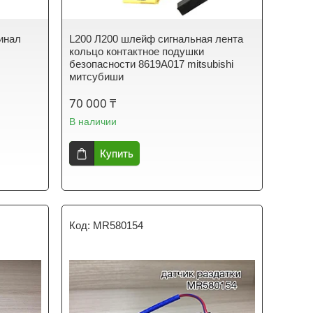
инал
L200 Л200 шлейф сигнальная лента
кольцо контактное подушки
безопасности 8619A017 mitsubishi
митсубиши
70 000 ₸
В наличии
Купить
MR580154