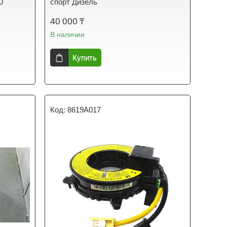
0
спорт Дизель
40 000 ₸
В наличии
Купить
8619A017