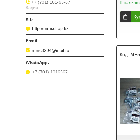
+7 (701) 101-65-67
В наличи
Вадим
Ку
http://mmcshop.kz
mmc3204@mail.ru
MB5
+7 (701) 1016567