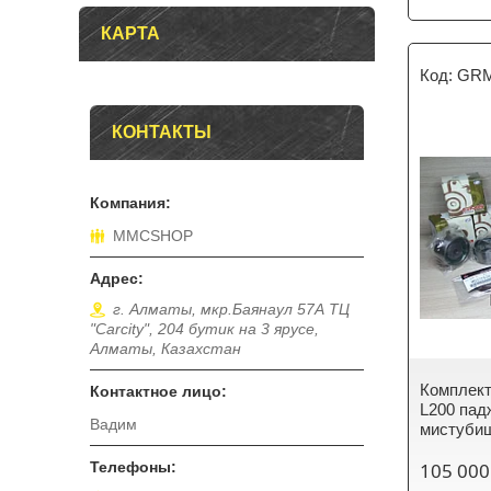
КАРТА
GRM
КОНТАКТЫ
MMCSHOP
г. Алматы, мкр.Баянаул 57А ТЦ
"Carcity", 204 бутик на 3 ярусе,
Алматы, Казахстан
Комплект
L200 пад
Вадим
мистубиш
105 000