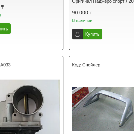
Оригинал Паджеро спорт Л20
 ₸
90 000 ₸
и
В наличии
пить
Купить
0A033
Спойлер