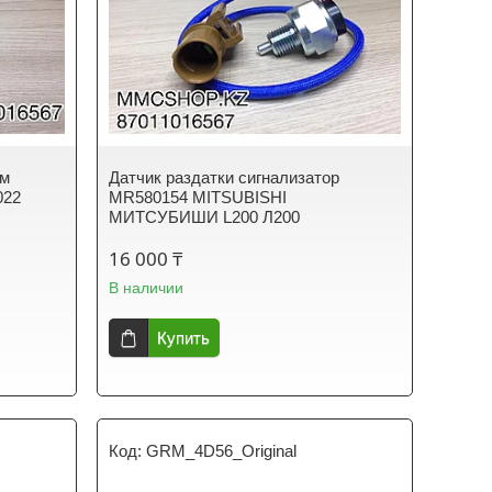
ом
Датчик раздатки сигнализатор
022
MR580154 MITSUBISHI
МИТСУБИШИ L200 Л200
16 000 ₸
В наличии
Купить
GRM_4D56_Original