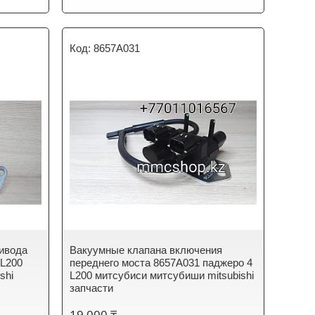
8657A031
ивода
Вакуумные клапана включения
 L200
переднего моста 8657A031 паджеро 4
shi
L200 митсубиси митсубиши mitsubishi
запчасти
19 000 ₸