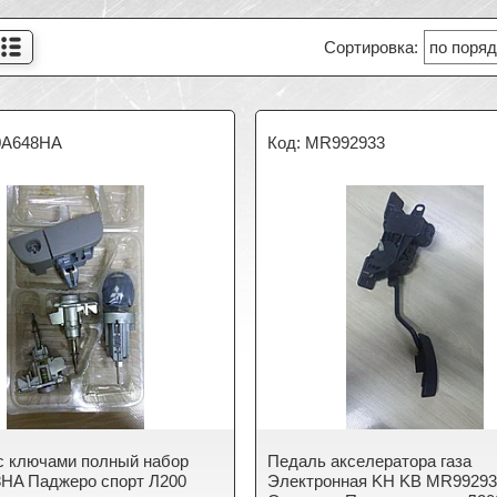
0A648HA
MR992933
с ключами полный набор
Педаль акселератора газа
HA Паджеро спорт Л200
Электронная KH KB MR9929