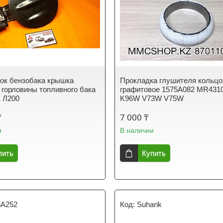
ок бензобака крышка
Прокладка глушителя кольц
 горловины топливного бака
графитовое 1575A082 MR431
 Л200
K96W V73W V75W
₸
7 000 ₸
и
В наличии
пить
Купить
5A252
Suharik