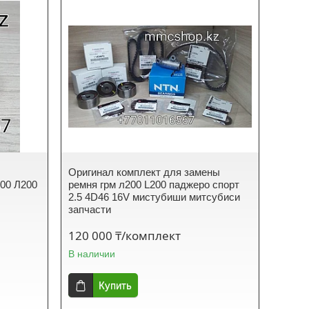
Оригинал комплект для замены
200 Л200
ремня грм л200 L200 паджеро спорт
2.5 4D46 16V мистубиши митсубиси
запчасти
120 000 ₸/комплект
В наличии
Купить