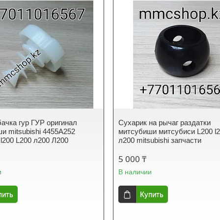
ачка гур ГУР оригинал
Сухарик на рычаг раздатки
и mitsubishi 4455A252
митсубиши митсубиси L200 l
 l200 L200 л200 Л200
л200 mitsubishi запчасти
5 000 ₸
и
В наличии
пить
Купить