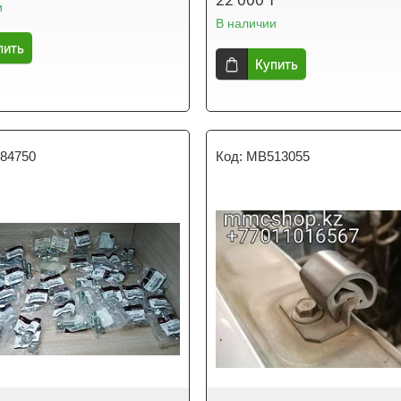
и
В наличии
пить
Купить
84750
MB513055