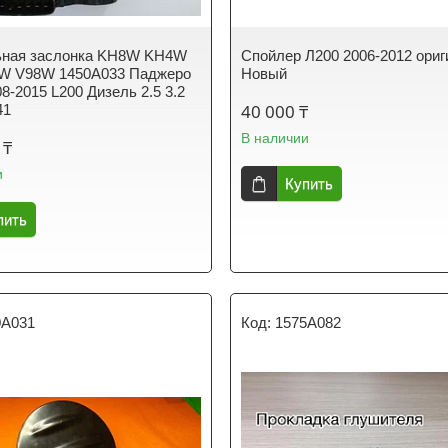
ьная заслонка KH8W KH4W
Спойлер Л200 2006-2012 ориг
8W V98W 1450A033 Паджеро
Новый
8-2015 L200 Дизель 2.5 3.2
40 000 ₸
41
В наличии
 ₸
и
Купить
пить
0A031
1575A082