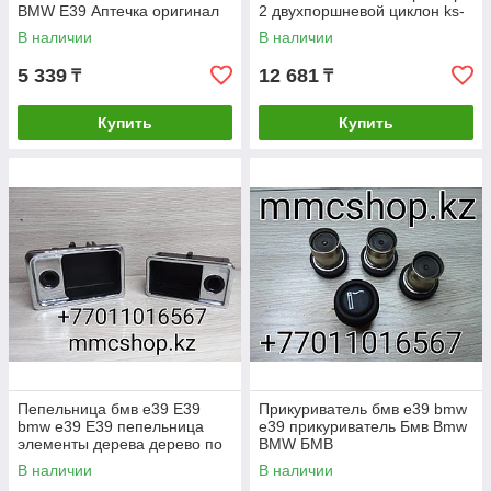
BMW E39 Аптечка оригинал
2 двухпоршневой циклон ks-
312
В наличии
В наличии
5 339
12 681
₸
₸
Купить
Купить
Пепельница бмв е39 E39
Прикуриватель бмв е39 bmw
bmw e39 Е39 пепельница
e39 прикуриватель Бмв Bmw
элементы дерева дерево по
BMW БМВ
салону
В наличии
В наличии