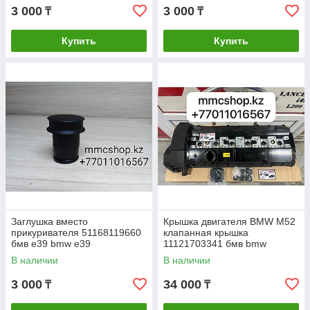
3 000
3 000
₸
₸
Купить
Купить
Заглушка вместо
Крышка двигателя BMW M52
прикуривателя 51168119660
клапанная крышка
бмв е39 bmw e39
11121703341 бмв bmw
прикуриватель Бмв Bmw
В наличии
В наличии
BMW БМВ
3 000
34 000
₸
₸