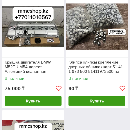
Крышка двигателя BMW
Клипса клипсы крепление
M52TU M54 дорест
дверных обшивок карт 51 41
Алюминий клапанная
1 973 500 51411973500 на
крышка 11121432928 бмв
разные модели бмв BMW
В наличии
В наличии
bmw
Bmw bmw Бмв БМВ E39 e39
е39 Е39
75 000
90
₸
₸
Купить
Купить