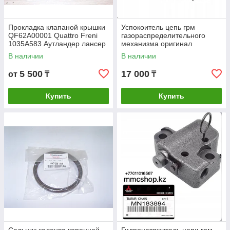
Прокладка клапаной крышки
Успокоитель цепь грм
QF62A00001 Quattro Freni
газораспределительного
1035A583 Аутландер лансер
механизма оригинал
Outlander Lancer X 4G69
митсубиси asx аутландер
В наличии
В наличии
4B11
lancer 4B10 4B11 4B12
MN183893 1141A004
5 500
17 000
от
₸
₸
Купить
Купить