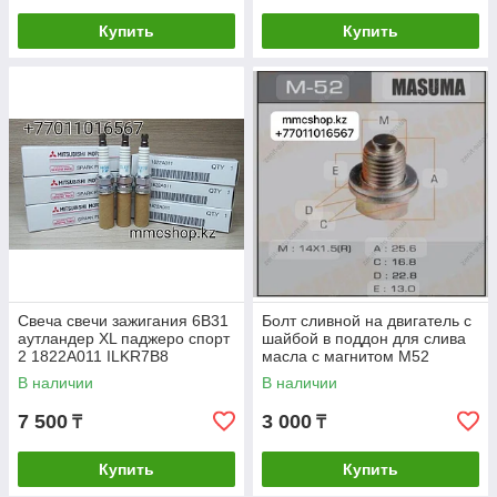
Купить
Купить
Свеча свечи зажигания 6B31
Болт сливной на двигатель с
аутландер XL паджеро спорт
шайбой в поддон для слива
2 1822A011 ILKR7B8
масла с магнитом M52
митсубиши митсубиси
MASUMA
В наличии
В наличии
запчасти
7 500
3 000
₸
₸
Купить
Купить