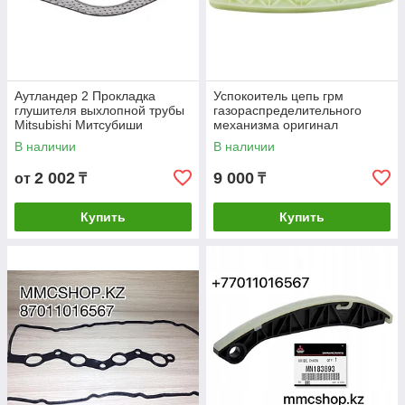
Аутландер 2 Прокладка
Успокоитель цепь грм
глушителя выхлопной трубы
газораспределительного
Mitsubishi Митсубиши
механизма оригинал
Outlander второе поколение
митсубиси лансер asx
В наличии
В наличии
аутландер lancer 4B10 4B11
4B12 MN183892
2 002
9 000
от
₸
₸
Купить
Купить