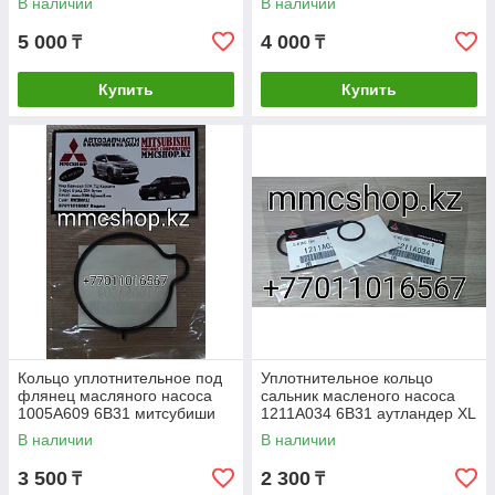
В наличии
В наличии
аутландер outlander
5 000
4 000
₸
₸
Купить
Купить
Кольцо уплотнительное под
Уплотнительное кольцо
флянец масляного насоса
сальник масленого насоса
1005A609 6B31 митсубиши
1211A034 6B31 аутландер XL
mitsubishi аутландер
3.0 паджеро спорт
В наличии
В наличии
outlander xl
митсубиши запчасти
3 500
2 300
₸
₸