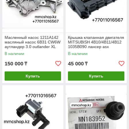
Масленный насос 1211A142
Крышка клапанная двигателя
масляный насос 6B31 CW6W
MITSUBISH 4B10/4B11/4B12
аутландер 3.0 outlander XL
1035B090 лансер asx
outlander аутландер lancer
В наличии
В наличии
DU1035B090
150 000
45 000
₸
₸
Купить
Купить