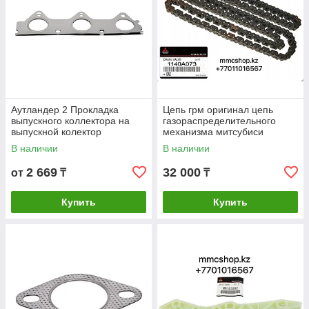
Аутландер 2 Прокладка
Цепь грм оригинал цепь
выпускного коллектора на
газораспределительного
выпускной колектор
механизма митсубиси
Mitsubishi Митсубиши второе
лансер asx аутландер lancer
В наличии
В наличии
поколение
4B10 4B11 4B12 1140A073
MN183891
2 669
32 000
от
₸
₸
Купить
Купить