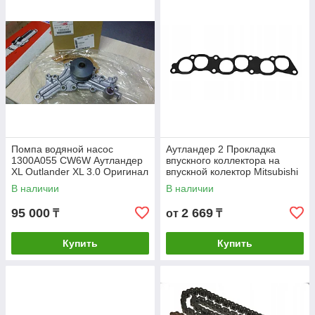
Помпа водяной насос
Аутландер 2 Прокладка
1300A055 CW6W Аутландер
впускного коллектора на
XL Outlander XL 3.0 Оригинал
впускной колектор Mitsubishi
Митсубиши Outlander 2е
В наличии
В наличии
поколение
95 000
2 669
₸
от
₸
Купить
Купить