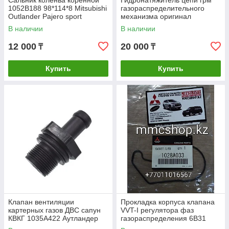
Сальник коленва коренной
Гидронатяжитель цепи грм
1052B188 98*114*8 Mitsubishi
газораспределительного
Outlander Pajero sport
механизма оригинал
Митсубиши Аутландер
митсубиси asx аутландер
В наличии
В наличии
Паджеро спорт
lancer 4B10 4B11 4B12
MN183894
12 000
20 000
₸
₸
Купить
Купить
Клапан вентиляции
Прокладка корпуса клапана
картерных газов ДВС сапун
VVT-I регулятора фаз
КВКГ 1035A422 Аутландер
газораспределения 6B31
Outlander XL 6B31 4G69
1028A033 митсубиши