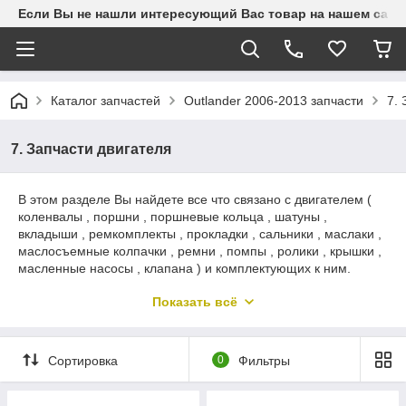
Если Вы не нашли интересующий Вас товар на нашем сайте
Каталог запчастей
Outlander 2006-2013 запчасти
7. 
7. Запчасти двигателя
В этом разделе Вы найдете все что связано с двигателем (
коленвалы , поршни , поршневые кольца , шатуны ,
вкладыши , ремкомплекты , прокладки , сальники , маслаки ,
маслосъемные колпачки , ремни , помпы , ролики , крышки ,
масленные насосы , клапана ) и комплектующих к ним.
Если у Вас остались, можете написать на Ватсапп
Показать всё
+77011016567 , Мы ответим Вам в самое ближайшее время
Сортировка
0
Фильтры