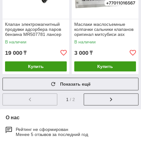
Клапан электромагнитный
Маслаки маслосъемные
продувки адсорбера паров
колпачки сальники клапанов
бензина MR507781 лансер
оригинал митсубиси asx
аутландер митсубиси
аутландер lancer 4B10 4B11
В наличии
В наличии
mitsubishi lancer outlander
4B12 MN183952
19 000
3 000
₸
₸
Купить
Купить
Показать ещё
1
/ 2
О нас
Рейтинг не сформирован
Менее 5 отзывов за последний год