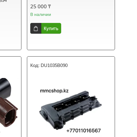
894
25 000 ₸
В наличии
Купить
DU1035B090