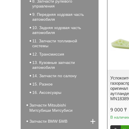
8. Запчасти рулевого
управления
9. Передняя ходовая часть
автомобиля
10. Задняя ходовая часть
автомобиля
11. Запчасти топливной
системы
12. Трансмиссия
13. Кузовные запчасти
автомобиля
14. Запчасти по салону
Успокоит
газорасп
15. Разное
оригинал
16. Акссесуары
аутланде
MN18389
Запчасти Mitsubishi
9 000 ₸
Митсубиши Митсубиси
В наличи
Запчасти BMW БМВ