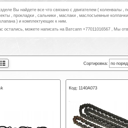
азделе Вы найдете все что связано с двигателем ( коленвалы , 
кты , прокладки , сальники , маслаки , маслосъемные колпачки 
клапана ) и комплектующих к ним.
ас остались, можете написать на Ватсапп +77011016567 , Мы о
sk
1140A073