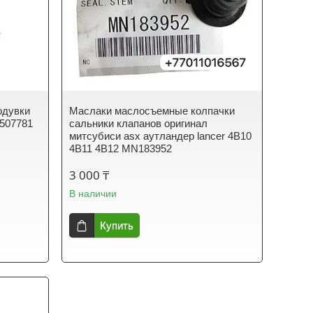
одувки
Маслаки маслосъемные колпачки
507781
сальники клапанов оригинал
митсубиси asx аутландер lancer 4B10
4B11 4B12 MN183952
3 000 ₸
В наличии
Купить