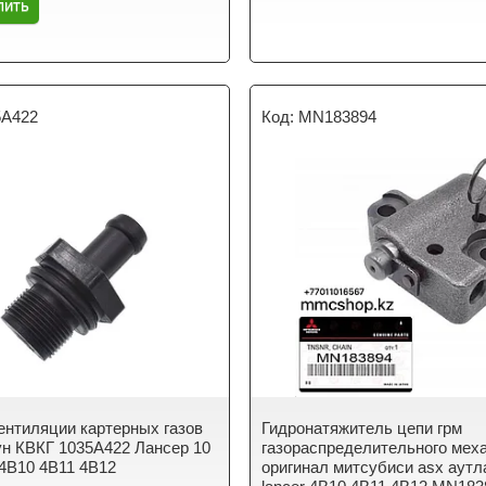
пить
5A422
MN183894
ентиляции картерных газов
Гидронатяжитель цепи грм
н КВКГ 1035A422 Лансер 10
газораспределительного мех
 4B10 4B11 4B12
оригинал митсубиси asx аут