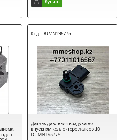
Купить
DUMN195775
Датчик давления воздуха во
анизма
впускном коллекторе лансер 10
ландер
DUMN195775