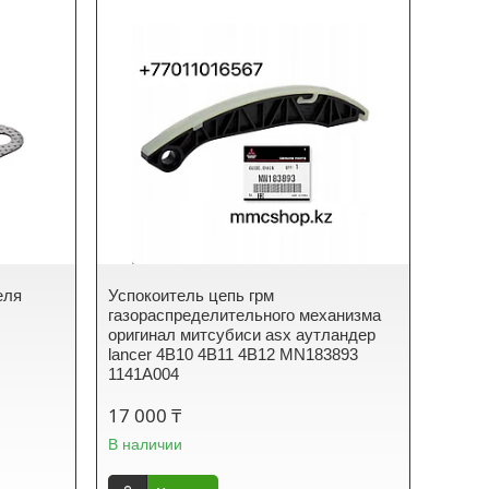
еля
Успокоитель цепь грм
газораспределительного механизма
оригинал митсубиси asx аутландер
lancer 4B10 4B11 4B12 MN183893
1141A004
17 000 ₸
В наличии