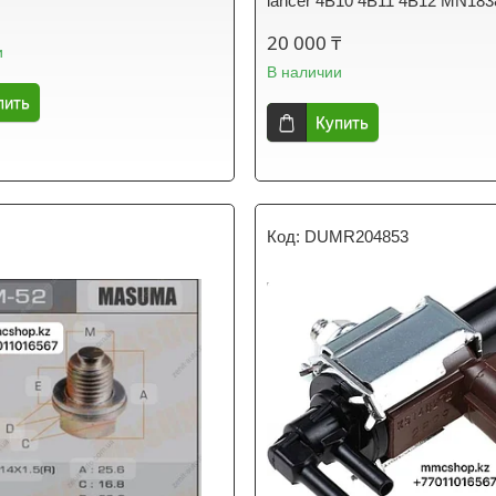
lancer 4B10 4B11 4B12 MN183
20 000 ₸
и
В наличии
пить
Купить
DUMR204853