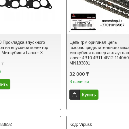
0 Прокладка впускного
Цепь грм оригинал цепь
ра на впускной колектор
газораспределительного мех
hi Митсубиши Lancer X
митсубиси лансер asx аутла
lancer 4B10 4B11 4B12 1140A
 ₸
MN183891
и
32 000 ₸
В наличии
пить
Купить
83892
Vipusk