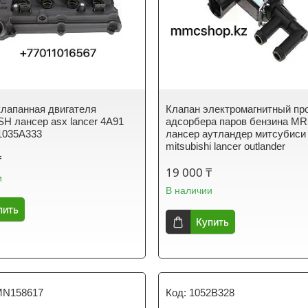
лапанная двигателя
Клапан электромагнитный пр
H лансер asx lancer 4A91
адсорбера паров бензина MR
1035A333
лансер аутландер митсубиси
mitsubishi lancer outlander
₸
19 000 ₸
и
В наличии
пить
Купить
N158617
1052B328