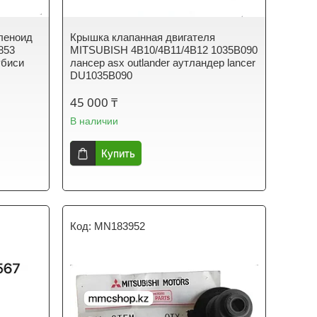
леноид
Крышка клапанная двигателя
853
MITSUBISH 4B10/4B11/4B12 1035B090
убиси
лансер asx outlander аутландер lancer
DU1035B090
45 000 ₸
В наличии
Купить
MN183952