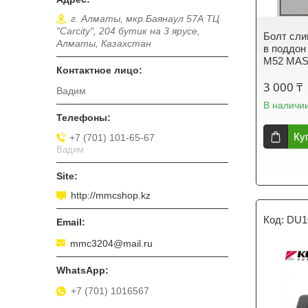
г. Алматы, мкр.Баянаул 57А ТЦ
"Carcity", 204 бутик на 3 ярусе,
Болт сли
Алматы, Казахстан
в поддон
M52 MA
3 000 ₸
Вадим
В наличи
Ку
+7 (701) 101-65-67
Вадим
http://mmcshop.kz
DU1
mmc3204@mail.ru
+7 (701) 1016567