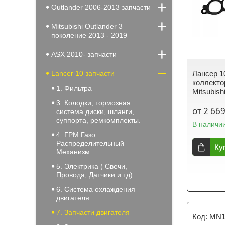
Outlander 2006-2013 запчасти
Mitsubishi Outlander 3
поколение 2013 - 2019
ASX 2010- запчасти
Lancer 10 запчасти
Лансер 1
коллекто
1. Фильтра
Mitsubis
3. Колодки, тормозная
от 2 669
система диски, шланги,
суппорта, ремкомплекты.
В наличи
4. ГРМ Газо
Распределительный
Ку
Механизм
5. Электрика ( Свечи,
Провода, Датчики и тд)
6. Система охлаждения
двигателя
7. Запчасти двигателя
MN1