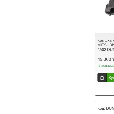
Крышка к
MITSUBIS
4A92 DU
45 000 
В наличи
Ку
DUM