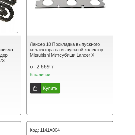
Лансер 10 Прокладка выпускного
анизма
коллектора на выпускной колектор
ндер
Mitsubishi Митсубиши Lancer X
073
от 2 669 ₸
В наличии
Купить
1141A004