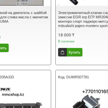
вной на двигатель с шайбой
Электромагнитный клапан са
 для слива масла с магнитом
эмиссии EGR егр ЕГР MR204
SUMA
монтеро спорт паджеро митс
mitsubishi pajero montero sport
18 000 ₸
и
В наличии
пить
Купить
035A333
DUMR507781