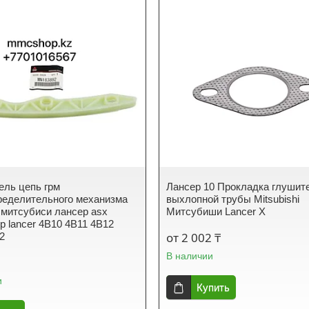
ель цепь грм
Лансер 10 Прокладка глушит
ределительного механизма
выхлопной трубы Mitsubishi
 митсубиси лансер asx
Митсубиши Lancer X
р lancer 4B10 4B11 4B12
от 2 002 ₸
2
В наличии
и
Купить