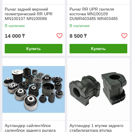
Рычаг задний верхний
Рычаг RR UPR гантеля
геометрический RR UPR
косточка MN100109
MN100107 MN100086
DUMR403485 MR403485
MN100075 бумеранг CU4W
CU4W CU5W аутландер
В наличии
В наличии
CU5W CU2W Аутландер
лансер
14 000
8 500
₸
₸
Купить
Купить
Аутландер сайлентблок
Аутландер 1 втулки заднего
саленблок заднего рычага
стабилизатора втулка