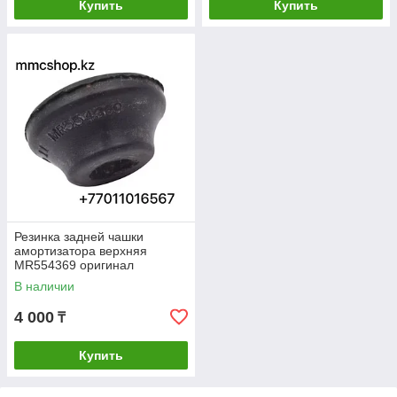
Купить
Купить
Резинка задней чашки
амортизатора верхняя
MR554369 оригинал
митсубиси лансер аутландер
В наличии
mitsubishi lancer outlander
4 000
₸
Купить