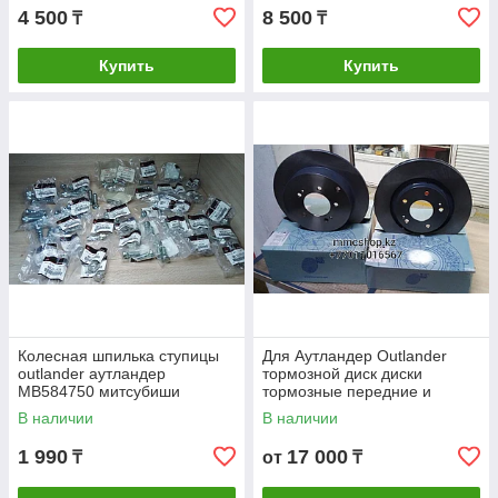
4 500
8 500
₸
₸
Купить
Купить
Колесная шпилька ступицы
Для Аутландер Outlander
outlander аутландер
тормозной диск диски
MB584750 митсубиши
тормозные передние и
митсубиси запчасти
задние Англия митсубиси
В наличии
В наличии
запчасти Blueprint
1 990
17 000
₸
от
₸