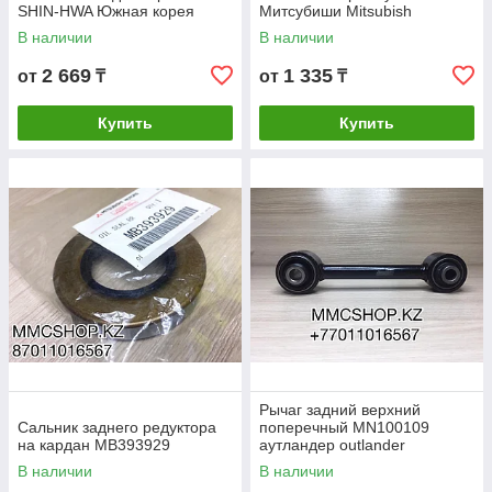
SHIN-HWA Южная корея
Митсубиши Mitsubish
Митсубиши Mitsubishi
Outlander первое поколение
В наличии
В наличии
Outlander
2 669
1 335
от
₸
от
₸
Купить
Купить
Рычаг задний верхний
Сальник заднего редуктора
поперечный MN100109
на кардан MB393929
аутландер outlander
mitsubishi митсубиши
В наличии
В наличии
митсубиси запчасти