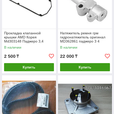
Прокладка клапанной
Натяжитель ремня грм
крышки AMD Корея
гидронатяжитель оригинал
Md303148 Паджеро 3,4
MD362861 паджеро 3 4
Монтеро спорт Делика булка
pajero
В наличии
В наличии
2 500
22 000
₸
₸
Купить
Купить