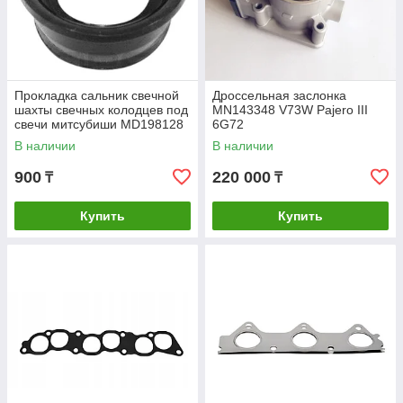
Прокладка сальник свечной
Дроссельная заслонка
шахты свечных колодцев под
MN143348 V73W Pajero III
свечи митсубиши MD198128
6G72
В наличии
В наличии
900
220 000
₸
₸
Купить
Купить