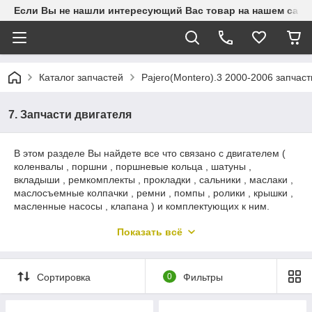
Если Вы не нашли интересующий Вас товар на нашем сайте
Каталог запчастей
Pajero(Montero).3 2000-2006 запчаст
7. Запчасти двигателя
В этом разделе Вы найдете все что связано с двигателем (
коленвалы , поршни , поршневые кольца , шатуны ,
вкладыши , ремкомплекты , прокладки , сальники , маслаки ,
маслосъемные колпачки , ремни , помпы , ролики , крышки ,
масленные насосы , клапана ) и комплектующих к ним.
Если у Вас остались, можете написать на Ватсапп
Показать всё
+77011016567 , Мы ответим Вам в самое ближайшее время
Сортировка
0
Фильтры