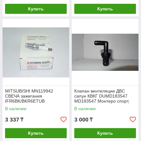
Купить
Купить
MITSUBISHI MN119942
Клапан вентиляции ДВС
СВЕЧА зажигания
сапун КВКГ DUMD183547
IFR6BK/BKR6ETUB
MD183547 Монтеро спорт,
пажеро 3 4 / Montero sport,
В наличии
В наличии
Pajero
3 337
3 000
₸
₸
Купить
Купить