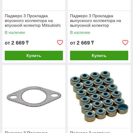
Паджеро 3 Прокладка
Паджеро 3 Прокладка
впускного коллектора на
выпускного коллектора на
впускной колектор Mitsubishi
выпускной колектор
Митсубиши Pajero 3 третье
Mitsubishi Митсубиши Pajero
В наличии
В наличии
поколение
третье поколение
2 669
2 669
от
₸
от
₸
Купить
Купить