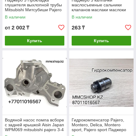
Паджеро 3 Прокладка
Паджеро 3 калпачки
глушителя выхлопной трубы
маслосъемные сальники
Mitsubishi Митсубиши Pajero
клапанов маслаки маслоки
третье поколение
MD307342 MD184303 Pajero
В наличии
В наличии
третье поколение
2 002
263
от
₸
₸
Купить
Купить
Водяной насос помпа всборе
Гидрокомпенсатор Pajero,
с задней крышкой Aisin Japan
Montero, Delica, Montero
WPM069 mitsubishi pajero 3-4
sport, Pajero sport Паджеро
митсубиси паджеро 3-4
Монтеро MD377560