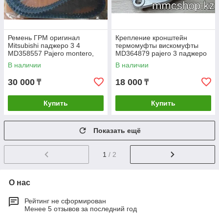
Ремень ГРМ оригинал
Крепление кронштейн
Mitsubishi паджеро 3 4
термомуфты вискомуфты
MD358557 Pajero montero,
MD364879 pajero 3 паджеро
6G72
митсубиси митсубиши
В наличии
В наличии
mitsubishi запчасти
30 000
18 000
₸
₸
Купить
Купить
Показать ещё
1
/ 2
О нас
Рейтинг не сформирован
Менее 5 отзывов за последний год