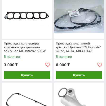
Прокладка коллектора
Прокладка клапанной
впускного центральная
крышки Оригинал"Mitsubishi"
оригинал MD199282 K96W
6G72, 6G74, Md303148
V73W V75W Паджеро
Паджеро 3,4 Монтеро спорт
В наличии
В наличии
монтеро спорт ОРИГИНАЛ
3 000
6 000
₸
₸
Купить
Купить