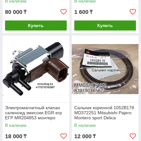
В наличии
В наличии
GWM79A GMB MD979171
80 000
1 600
₸
₸
Купить
Купить
Электромагнитный клапан
Сальник коренной 1052B178
саленоид эмиссии EGR егр
MD372251 Mitsubishi Pajero
ЕГР MR204853 монтеро
Montero sport Delica
спорт паджеро митсубиси
Митсубиши Паджеро
В наличии
В наличии
mitsubishi pajero montero
Монтеро спорт
sport
18 000
12 000
₸
₸