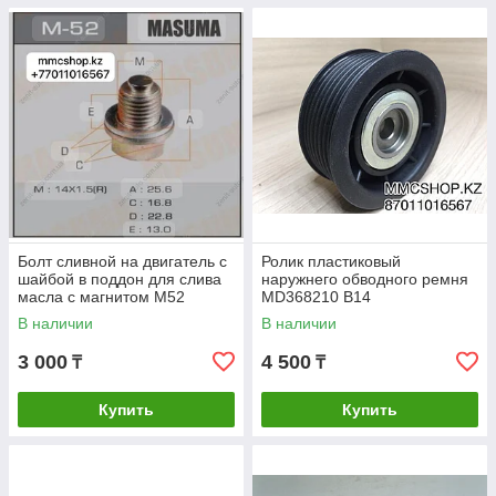
Болт сливной на двигатель с
Ролик пластиковый
шайбой в поддон для слива
наружнего обводного ремня
масла с магнитом M52
MD368210 B14
MASUMA
PU157025BRR1XY
В наличии
В наличии
3 000
4 500
₸
₸
Купить
Купить