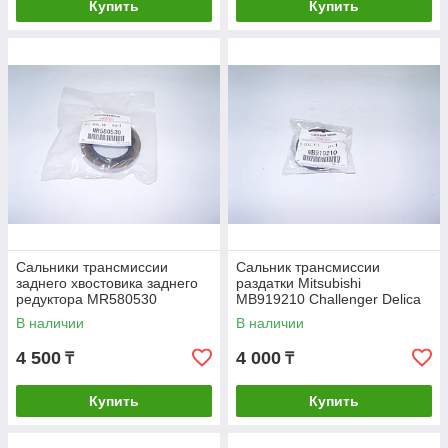
Купить
Купить
Сальники трансмиссии
Сальник трансмиссии
заднего хвостовика заднего
раздатки Mitsubishi
редуктора MR580530
MB919210 Challenger Delica
Mitsubishi Montero Sport L300
L200 L400 Montero Sport
В наличии
В наличии
Challenger
Pajero Sport
4 500
4 000
₸
₸
Купить
Купить