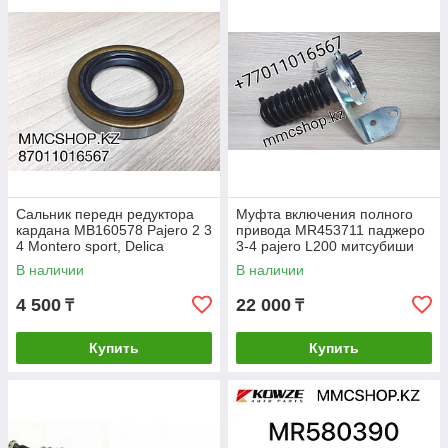
Сальник передн редуктора
Муфта включения полного
кардана MB160578 Pajero 2 3
привода MR453711 паджеро
4 Montero sport, Delica
3-4 pajero L200 митсубиши
Паджеро , Монтеро спорт,
митсубиси mitsubishi
В наличии
В наличии
Делика
запчасти
4 500
22 000
₸
₸
Купить
Купить