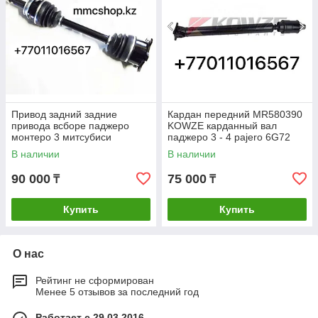
Привод задний задние
Кардан передний MR580390
привода всборе паджеро
KOWZE карданный вал
монтеро 3 митсубиси
паджеро 3 - 4 pajero 6G72
MR528647 mitsubishi pajero
В наличии
В наличии
monero 3 2000-2006
90 000
75 000
₸
₸
Купить
Купить
О нас
Рейтинг не сформирован
Менее 5 отзывов за последний год
Работает с 29.03.2016