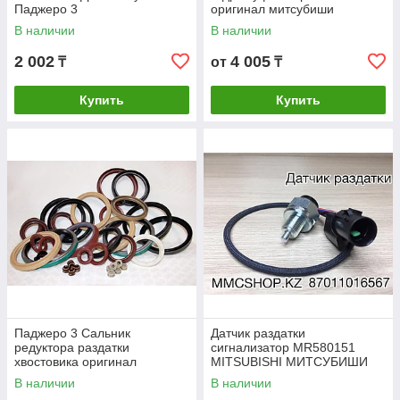
Паджеро 3
оригинал митсубиши
mitsubishi Pajero 3
В наличии
В наличии
2 002
4 005
₸
от
₸
Купить
Купить
Паджеро 3 Сальник
Датчик раздатки
редуктора раздатки
сигнализатор MR580151
хвостовика оригинал
MITSUBISHI МИТСУБИШИ
митсубиши mitsubishi Pajero
PAJERO ПАДЖЕРО
В наличии
В наличии
3 третье поколение
MONTERO МОНТЕРО Третье