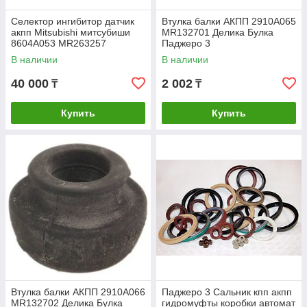
Селектор ингибитор датчик
Втулка балки АКПП 2910A065
акпп Mitsubishi митсубиши
MR132701 Делика Булка
8604A053 MR263257
Паджеро 3
паджеро монтеро спорт
В наличии
В наличии
pajero
40 000
2 002
₸
₸
Купить
Купить
Втулка балки АКПП 2910A066
Паджеро 3 Сальник кпп акпп
MR132702 Делика Булка
гидромуфты коробки автомат