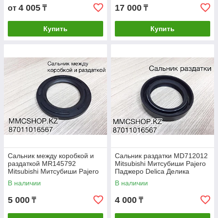
поколение
4 005
17 000
от
₸
₸
Купить
Купить
Сальник между коробкой и
Сальник раздатки MD712012
раздаткой MR145792
Mitsubishi Митсубиши Pajero
Mitsubishi Митсубиши Pajero
Паджеро Delica Делика
Паджеро Delica Делика
Montero L200
В наличии
В наличии
Montero L200
5 000
4 000
₸
₸