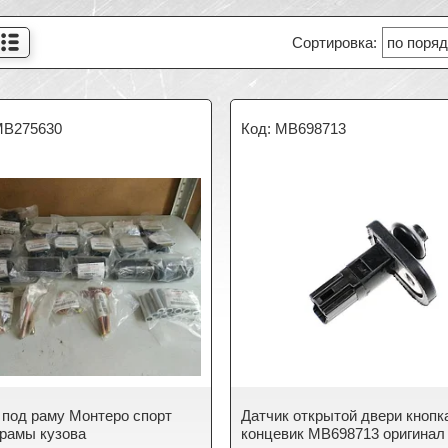
B275630
MB698713
под раму Монтеро спорт
Датчик открытой двери кнопк
рамы кузова
концевик MB698713 оригинал