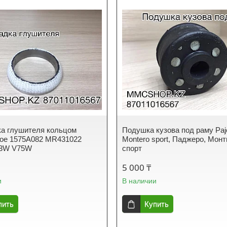
а глушителя кольцом
Подушка кузова под раму Paj
ое 1575A082 MR431022
Montero sport, Паджеро, Мон
3W V75W
спорт
5 000 ₸
и
В наличии
пить
Купить