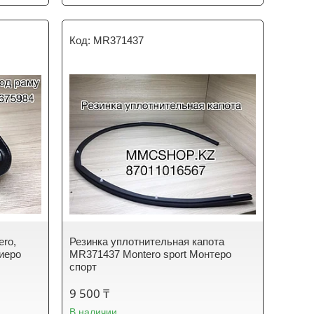
MR371437
ero,
Резинка уплотнительная капота
тиеро
MR371437 Montero sport Монтеро
спорт
9 500 ₸
В наличии