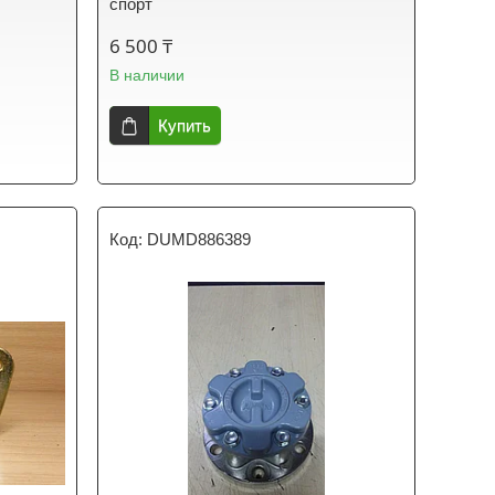
спорт
6 500 ₸
В наличии
Купить
DUMD886389