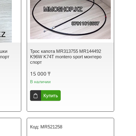
ышки
Трос капота MR313755 MR144492
спорт
K96W K74T montero sport монтеро
спорт
15 000 ₸
В наличии
Купить
MR521258