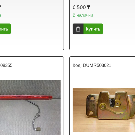
₸
6 500 ₸
и
В наличии
пить
Купить
08355
DUMR503021