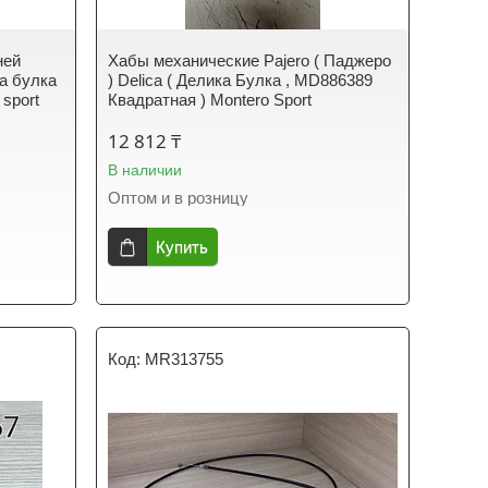
ней
Хабы механические Pajero ( Паджеро
а булка
) Delica ( Делика Булка , MD886389
 sport
Квадратная ) Montero Sport
12 812 ₸
В наличии
Оптом и в розницу
Купить
MR313755