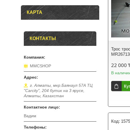
КАРТА
КОНТАКТЫ
Трос тро
MR267134 
22 000 
MMCSHOP
В наличи
г. Алматы, мкр.Баянаул 57А ТЦ
Ку
"Carcity", 204 бутик на 3 ярусе,
Алматы, Казахстан
Вадим
157