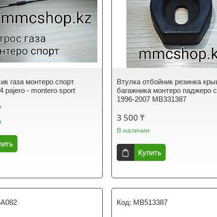
сик газа монтеро спорт
Втулка отбойник резинка кр
pajero - montero sport
багажника монтеро паджеро 
1996-2007 MB331387
₸
3 500 ₸
и
В наличии
пить
Купить
5A082
MB513387