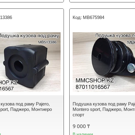
13386
MB675984
кузова под раму Pajero,
Подушка кузова под раму Paj
sport, Паджеро, Монтиеро
Montero sport, Паджеро, Мон
спорт
9 000 ₸
и
В наличии