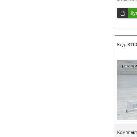
Ку
811
Комплек