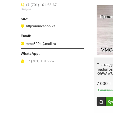
+7 (701) 101-65-67
Вадим
http://mmcshop.kz
mmc3204@mail.ru
+7 (701) 1016567
Прокладк
графитов
K96W V7
7 000 ₸
В наличи
Ку