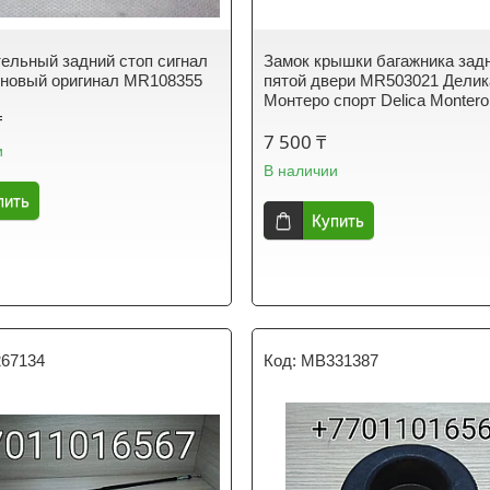
ельный задний стоп сигнал
Замок крышки багажника зад
новый оригинал MR108355
пятой двери MR503021 Делик
Монтеро спорт Delica Montero
₸
7 500 ₸
и
В наличии
пить
Купить
67134
MB331387