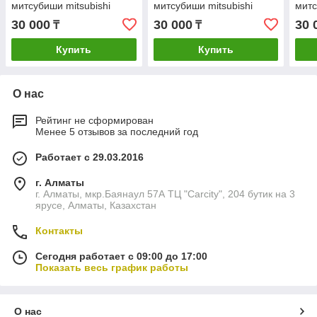
митсубиши mitsubishi
митсубиши mitsubishi
митс
датчик кислорода
датчик кислорода
датч
30 000
30 000
30 
₸
₸
DOX0109 montero sport
DOX0109 montero sport
DOX0
Купить
Купить
О нас
Рейтинг не сформирован
Менее 5 отзывов за последний год
Работает с 29.03.2016
г. Алматы
г. Алматы, мкр.Баянаул 57А ТЦ "Carcity", 204 бутик на 3
ярусе, Алматы, Казахстан
Контакты
Сегодня работает с 09:00 до 17:00
Показать весь график работы
О нас