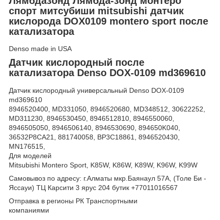
Лямбдазонд Лямбда-зонд монтеро
спорт митсубиши mitsubishi датчик
кислорода DOX0109 montero sport после
катализатора
Denso made in USA
Датчик кислородный после
катализатора Denso DOX-0109 md369610
Датчик кислородный универсальный Denso DOX-0109
md369610
8946520400, MD331050, 8946520680, MD348512, 30622252,
MD311230, 8946530450, 8946512810, 8946550060,
8946505050, 8946506140, 8946530690, 894650K040,
36532P8CA21, 881740058, BP3C18861, 8946520430,
MN176515,
Для моделей
Mitsubishi Montero Sport, K85W, K86W, K89W, K96W, K99W
Самовывоз по адресу: г.Алматы мкр.Баянаул 57А, (Толе Би -
Яссауи) ТЦ Карсити 3 ярус 204 бутик +77011016567
Отправка в регионы РК Транспортными
компаниями