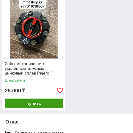
Хабы механические
усиленные тяжелые
цинковый сплав Pajero (
Паджеро ) Delica ( Делика
В наличии
Булка , MD886389
Квадратная ) Montero Sport
25 000
₸
Купить
О нас