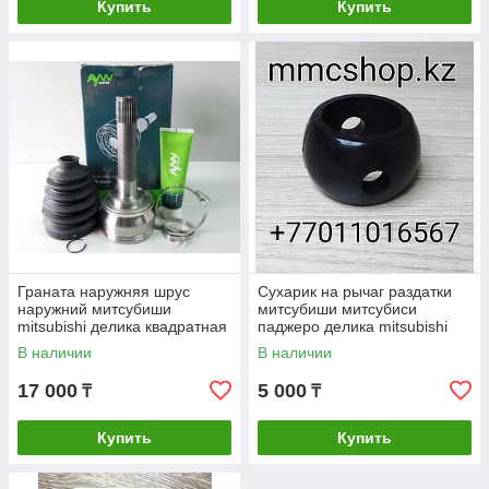
Купить
Купить
Граната наружняя шрус
Сухарик на рычаг раздатки
наружний митсубиши
митсубиши митсубиси
mitsubishi делика квадратная
паджеро делика mitsubishi
delica кирпич запчасти на
pajero delica запчасти
В наличии
В наличии
квадратную
17 000
5 000
₸
₸
Купить
Купить