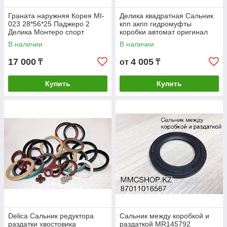
Граната наружняя Корея MI-
Делика квадратная Сальник
023 28*56*25 Паджеро 2
кпп акпп гидромуфты
Делика Монтеро спорт
коробки автомат оригинал
митсубиши mitsubishi
В наличии
В наличии
17 000
4 005
₸
от
₸
Купить
Купить
Delica Сальник редуктора
Сальник между коробкой и
раздатки хвостовика
раздаткой MR145792