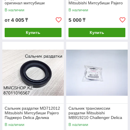
оригинал митсубиши
Mitsubishi Митсубиши Pajero
mitsubishi Делика Квадратная
Паджеро Delica Делика
В наличии
В наличии
Montero L200
4 005
5 000
от
₸
₸
Купить
Купить
Сальник раздатки MD712012
Сальник трансмиссии
Mitsubishi Митсубиши Pajero
раздатки Mitsubishi
Паджеро Delica Делика
MB919210 Challenger Delica
Montero L200
L200 L400 Montero Sport
В наличии
В наличии
Pajero Sport