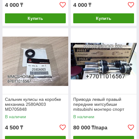
4 000
4 000
₸
₸
Купить
Купить
Сальник кулисы на коробке
Привода левый правый
механика 2580A003
передние митсубиши
MD705848
mitsubishi монтеро спорт
делика паджеро 2 montero
В наличии
В наличии
sport delica pajero
4 500
80 000
₸
₸/пара