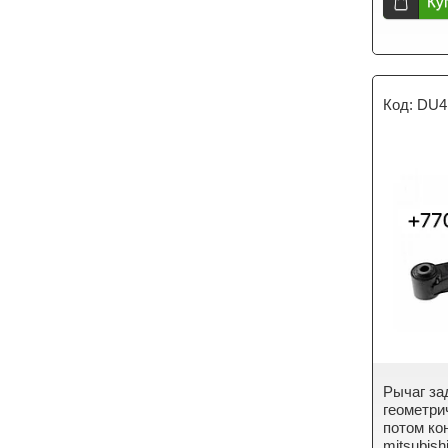
Ку
DU4
Рычаг за
геометри
потом ко
mitsubish