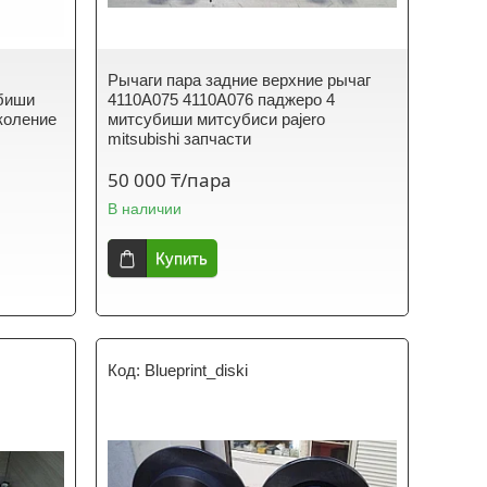
Рычаги пара задние верхние рычаг
убиши
4110A075 4110A076 паджеро 4
околение
митсубиши митсубиси pajero
mitsubishi запчасти
50 000 ₸/пара
В наличии
Купить
Blueprint_diski