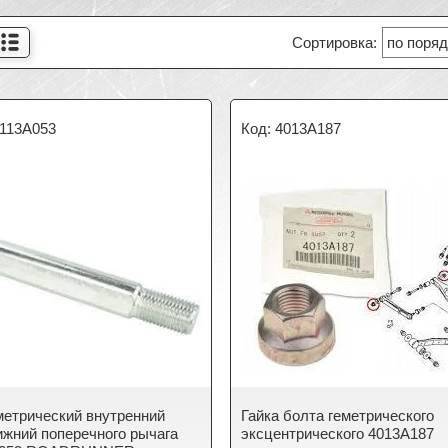
113A053
4013A187
метрический внутренний
Гайка болта геметрического
ижний поперечного рычага
эксцентрического 4013A187