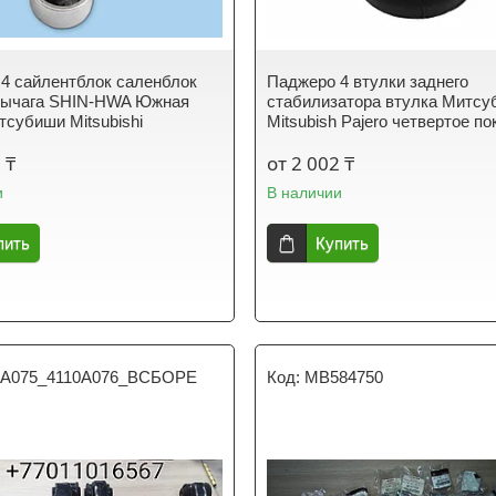
4 сайлентблок саленблок
Паджеро 4 втулки заднего
 рычага SHIN-HWA Южная
стабилизатора втулка Митс
тсубиши Mitsubishi
Mitsubish Pajero четвертое п
 ₸
от 2 002 ₸
и
В наличии
пить
Купить
0A075_4110A076_ВСБОРЕ
MB584750