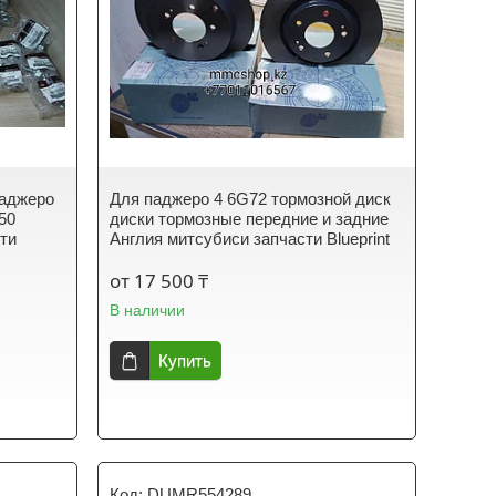
паджеро
Для паджеро 4 6G72 тормозной диск
750
диски тормозные передние и задние
ти
Англия митсубиси запчасти Blueprint
от 17 500 ₸
В наличии
Купить
DUMR554289