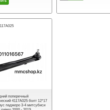
пить
117A025
дний поперечный
ческий 4117A025 болт 12*17
нус паджеро 3-4 митсубиси
i pajero 2000 - 2019