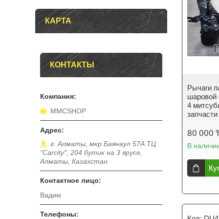
КАРТА
КОНТАКТЫ
Рычаги п
шаровой 
4 митсуби
MMCSHOP
запчасти
80 000 
г. Алматы, мкр.Баянаул 57А ТЦ
В наличи
"Carcity", 204 бутик на 3 ярусе,
Алматы, Казахстан
Ку
Вадим
DU4