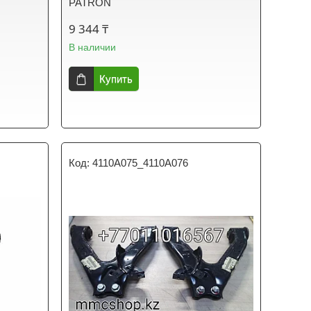
PATRON
9 344 ₸
В наличии
Купить
4110A075_4110A076