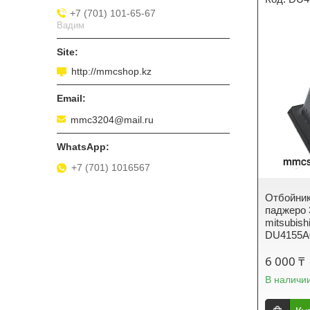
+7 (701) 101-65-67
Вадим
http://mmcshop.kz
mmc3204@mail.ru
+7 (701) 1016567
Отбойник
паджеро 
mitsubish
DU4155A
6 000 ₸
В наличи