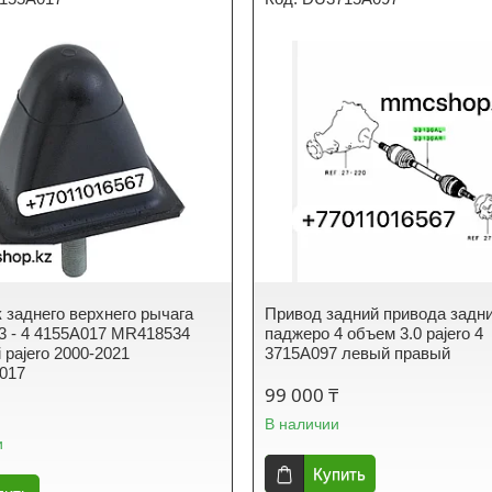
 заднего верхнего рычага
Привод задний привода задн
3 - 4 4155A017 MR418534
паджеро 4 объем 3.0 pajero 4
i pajero 2000-2021
3715A097 левый правый
017
99 000 ₸
В наличии
и
Купить