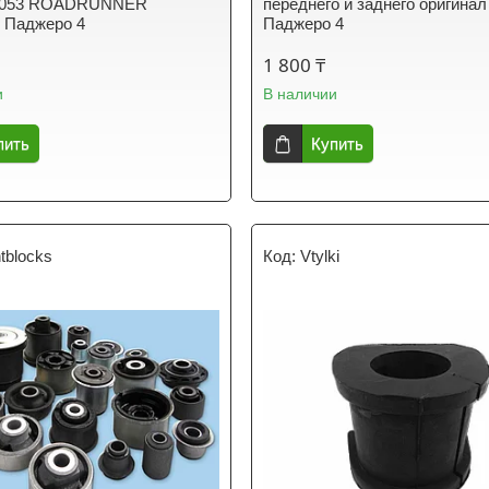
A053 ROADRUNNER
переднего и заднего оригинал
 Паджеро 4
Паджеро 4
1 800 ₸
и
В наличии
пить
Купить
ntblocks
Vtylki