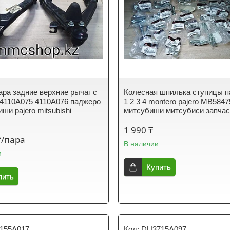
ара задние верхние рычаг с
Колесная шпилька ступицы 
4110A075 4110A076 паджеро
1 2 3 4 montero pajero MB584
ши pajero mitsubishi
митсубиши митсубиси запчас
1 990 ₸
₸/пара
В наличии
и
Купить
пить
155A017
DU3715A097