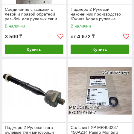
Соединение с гайками с
Паджеро 2 Рулевой
левой и правой обратной
наконечник производство
резьбой для рулевых тяг и
Южная Корея рулевые
наконечников MB166769
наконечники Pajero 2 второе
В наличии
В наличии
DUBL MR319727
поколение
3 500
4 672
₸
от
₸
Купить
Купить
Паджеро 2 Рулевая тяга
Сальник ГУР MR403237
рулевые тяги митсубиши
450А234 Pajero Montero