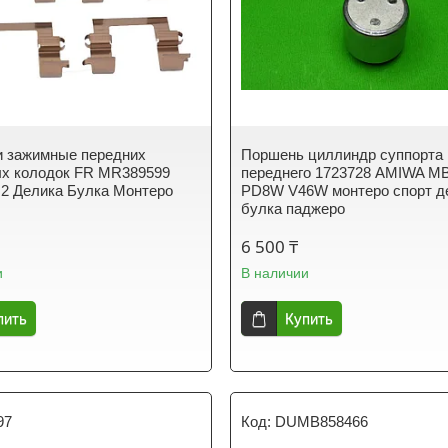
и зажимные передних
Поршень циллиндр суппорта
ых колодок FR MR389599
переднего 1723728 AMIWA M
2 Делика Булка Монтеро
PD8W V46W монтеро спорт д
булка паджеро
6 500 ₸
и
В наличии
пить
Купить
97
DUMB858466