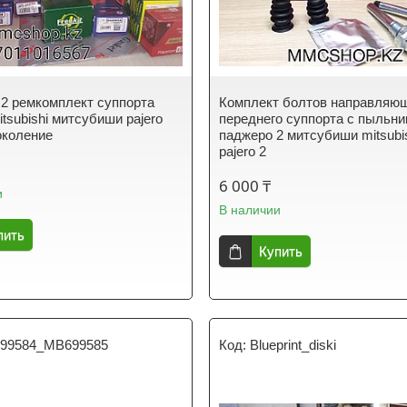
2 ремкомплект суппорта
Комплект болтов направляю
tsubishi митсубиши pajero
переднего суппорта с пыльн
околение
паджеро 2 митсубиши mitsubi
pajero 2
6 000 ₸
и
В наличии
пить
Купить
99584_MB699585
Blueprint_diski