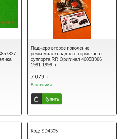
Паджеро второе поколение
B857837
ремкомплект заднего тормозного
елика
суппорта RR Оригинал 4605B986
1991-1999 гг
7 079 ₸
В наличии
Купить
SD4305