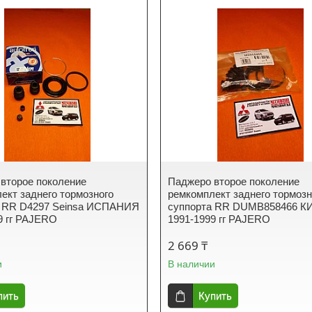
второе поколение
Паджеро второе поколение
ект заднего тормозного
ремкомплект заднего тормозн
а RR D4297 Seinsa ИСПАНИЯ
суппорта RR DUMB858466 К
9 гг PAJERO
1991-1999 гг PAJERO
2 669 ₸
и
В наличии
пить
Купить