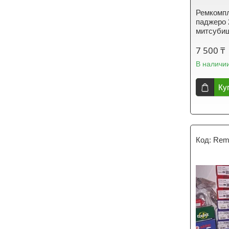
Ремкомпл
паджеро 2
митсубиш
7 500 ₸
В наличи
Ку
Rem