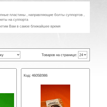
ипные пластины , направляющие болты суппортов ,
жеты на суппорта
тветим Вам в самое ближайшее время
4605B986