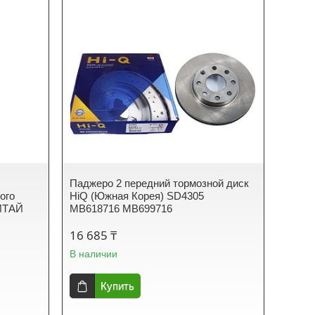
Паджеро 2 передний тормозной диск
ого
HiQ (Южная Корея) SD4305
ИТАЙ
MB618716 MB699716
16 685 ₸
В наличии
Купить