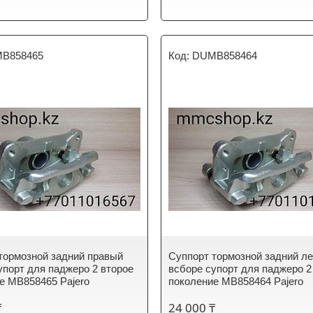
B858465
DUMB858464
тормозной задний правый
Суппорт тормозной задний л
упорт для паджеро 2 второе
всборе супорт для паджеро 2
е MB858465 Pajero
поколение MB858464 Pajero
₸
24 000 ₸