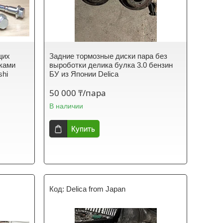
щих
Задние тормозные диски пара без
иками
выроботки делика булка 3.0 бензин
shi
БУ из Японии Delica
50 000 ₸/пара
В наличии
Купить
Delica from Japan