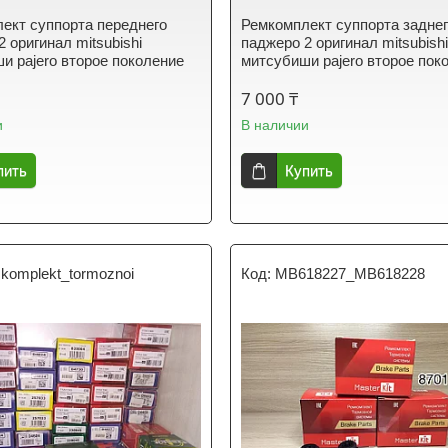
ект суппорта переднего
Ремкомплект суппорта задне
 оригинал mitsubishi
паджеро 2 оригинал mitsubish
и pajero второе поколение
митсубиши pajero второе пок
7 000 ₸
и
В наличии
пить
Купить
komplekt_tormoznoi
MB618227_MB618228