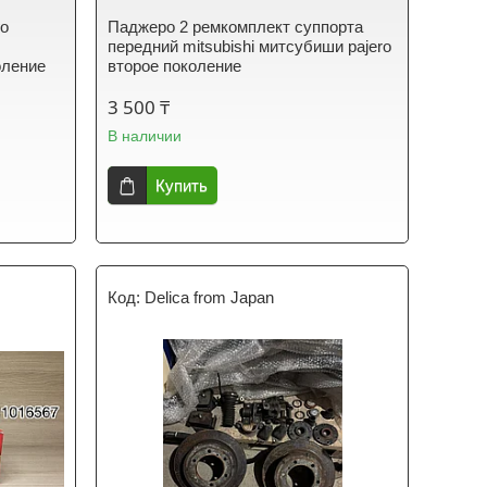
го
Паджеро 2 ремкомплект суппорта
i
передний mitsubishi митсубиши pajero
оление
второе поколение
3 500 ₸
В наличии
Купить
Delica from Japan