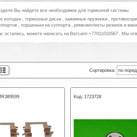
азделе Вы найдете все необходимое для тормозной системы
е колодки , тормозные диски , зажимные пружинки , противоскр
уппортов , поршеньки на суппорта , ремкомплекты резинок и ман
ас остались, можете написать на Ватсапп +77011016567 , Мы о
R389599
1723728