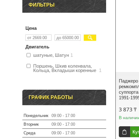
ФИЛЬТРЫ
Цена
Двигатель
шатуные, Шатун
1
Поршень, Шкив коленвала,
Кольца, Вкладыши коренные
1
Паджеро 
ремкомпл
суппорт
ГРАФИК РАБОТЫ
1991-199
3 873 ₸
Понедельник
09:00
17:00
В наличи
Вторник
09:00
17:00
Ку
Среда
09:00
17:00