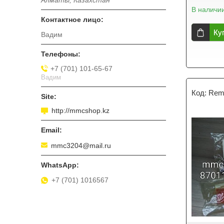
Алматы, Казахстан
В наличи
Ку
Вадим
+7 (701) 101-65-67
Вадим
Rem
http://mmcshop.kz
mmc3204@mail.ru
+7 (701) 1016567