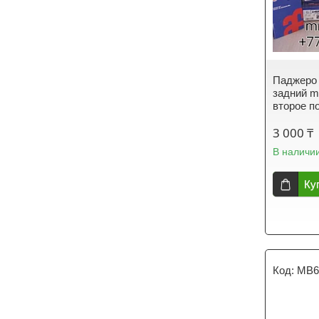
Паджеро 
задний mi
второе п
3 000 ₸
В наличи
Ку
MB6