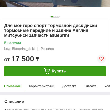
Для монтеро спорт тормозной диск диски
тормозные передние и задние Англия
митсубиси запчасти Blueprint
В наличии
Код: Blueprint_diski
Розница
17 500
от
₸
Купить
Описание
Характеристики
Доставка
Оплата
Усл
Описание
Тормозной диск диски тормозные передние и задние Англия