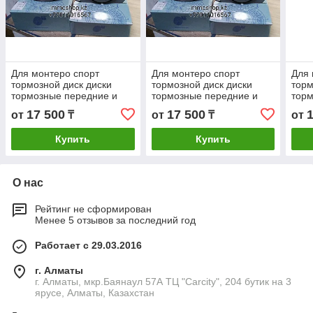
Для монтеро спорт
Для монтеро спорт
Для 
тормозной диск диски
тормозной диск диски
торм
тормозные передние и
тормозные передние и
торм
задние Англия митсубиси
задние Англия митсубиси
задн
17 500
17 500
от
₸
от
₸
от
запчасти Blueprint
запчасти Blueprint
запч
Купить
Купить
О нас
Рейтинг не сформирован
Менее 5 отзывов за последний год
Работает с 29.03.2016
г. Алматы
г. Алматы, мкр.Баянаул 57А ТЦ "Carcity", 204 бутик на 3
ярусе, Алматы, Казахстан