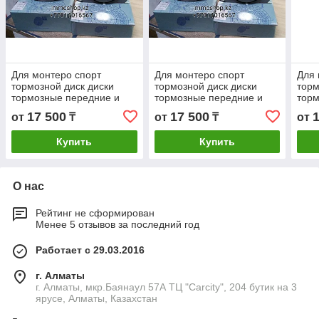
Для монтеро спорт
Для монтеро спорт
Для 
тормозной диск диски
тормозной диск диски
торм
тормозные передние и
тормозные передние и
торм
задние Англия митсубиси
задние Англия митсубиси
задн
17 500
17 500
от
₸
от
₸
от
запчасти Blueprint
запчасти Blueprint
запч
Купить
Купить
О нас
Рейтинг не сформирован
Менее 5 отзывов за последний год
Работает с 29.03.2016
г. Алматы
г. Алматы, мкр.Баянаул 57А ТЦ "Carcity", 204 бутик на 3
ярусе, Алматы, Казахстан