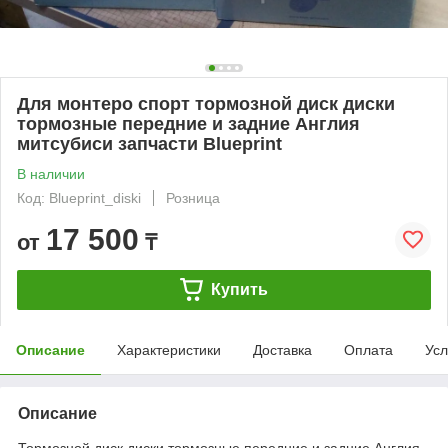
Для монтеро спорт тормозной диск диски
тормозные передние и задние Англия
митсубиси запчасти Blueprint
В наличии
Код: Blueprint_diski
Розница
17 500
от
₸
Купить
Описание
Характеристики
Доставка
Оплата
Усл
Описание
Тормозной диск диски тормозные передние и задние Англия