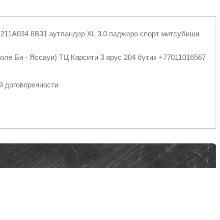
1211A034 6B31 аутландер XL 3.0 паджеро спорт митсубиши
оле Би - Яссауи) ТЦ Карсити 3 ярус 204 бутик +77011016567
спортными компаниями
й договоренности