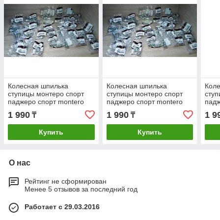
Колесная шпилька
Колесная шпилька
Коле
ступицы монтеро спорт
ступицы монтеро спорт
ступ
паджеро спорт montero
паджеро спорт montero
падж
sport MB584750
sport MB584750
spor
1 990
1 990
1 9
₸
₸
митсубиши митсубиси
митсубиши митсубиси
митс
запчасти
запчасти
запч
Купить
Купить
О нас
Рейтинг не сформирован
Менее 5 отзывов за последний год
Работает с 29.03.2016