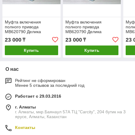
Муфта включения
Муфта включения
Муф
полного привода
полного привода
полн
MB620790 Делика
MB620790 Делика
MB6
паджеро монтеро спорт
паджеро монтеро спорт
падж
23 000
23 000
23 
₸
₸
митсубиши митсубиси
митсубиши митсубиси
митс
mitsubishi запчасти
mitsubishi запчасти
mits
Купить
Купить
О нас
Рейтинг не сформирован
Менее 5 отзывов за последний год
Работает с 29.03.2016
г. Алматы
г. Алматы, мкр.Баянаул 57А ТЦ "Carcity", 204 бутик на 3
ярусе, Алматы, Казахстан
Контакты