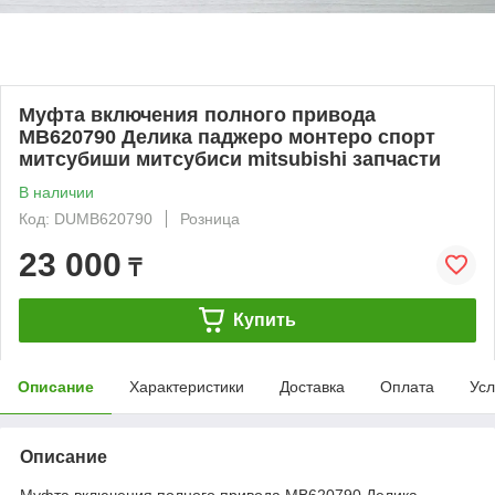
Муфта включения полного привода
MB620790 Делика паджеро монтеро спорт
митсубиши митсубиси mitsubishi запчасти
В наличии
Код: DUMB620790
Розница
23 000
₸
Купить
Описание
Характеристики
Доставка
Оплата
Усл
Описание
Муфта включения полного привода MB620790 Делика