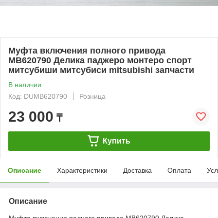
Муфта включения полного привода
MB620790 Делика паджеро монтеро спорт
митсубиши митсубиси mitsubishi запчасти
В наличии
Код: DUMB620790
Розница
23 000
₸
Купить
Описание
Характеристики
Доставка
Оплата
Усл
Описание
Муфта включения полного привода MB620790 Делика