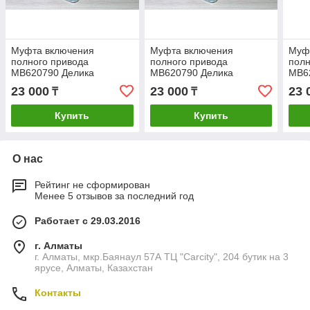
Муфта включения
Муфта включения
Муф
полного привода
полного привода
полн
MB620790 Делика
MB620790 Делика
MB6
паджеро монтеро спорт
паджеро монтеро спорт
падж
23 000
23 000
23 
₸
₸
митсубиши митсубиси
митсубиши митсубиси
митс
mitsubishi запчасти
mitsubishi запчасти
mits
Купить
Купить
О нас
Рейтинг не сформирован
Менее 5 отзывов за последний год
Работает с 29.03.2016
г. Алматы
г. Алматы, мкр.Баянаул 57А ТЦ "Carcity", 204 бутик на 3
ярусе, Алматы, Казахстан
Контакты