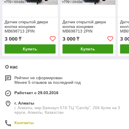
Датчик открытой двери
Датчик открытой двери
Датч
кнопка концевик
кнопка концевик
кноп
MB698713 2PIN
MB698713 2PIN
MB6
митсубиши монтеро спорт
митсубиши монтеро спорт
митс
3 000
3 000
3 0
₸
₸
montero sport mitsubishi
montero sport mitsubishi
mont
запчасти
запчасти
запч
Купить
Купить
О нас
Рейтинг не сформирован
Менее 5 отзывов за последний год
Работает с 29.03.2016
г. Алматы
г. Алматы, мкр.Баянаул 57А ТЦ "Carcity", 204 бутик на 3
ярусе, Алматы, Казахстан
Контакты