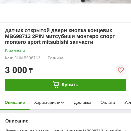
Датчик открытой двери кнопка концевик
MB698713 2PIN митсубиши монтеро спорт
montero sport mitsubishi запчасти
В наличии
Код: DUMB698713
Розница
3 000
₸
Купить
Описание
Характеристики
Доставка
Оплата
Усл
Описание
Датчик открытой двери кнопка концевик MB698713 митсубиши