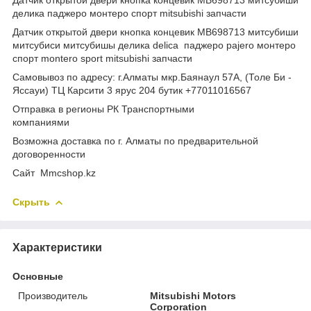
делика паджеро монтеро спорт mitsubishi запчасти
Датчик открытой двери кнопка концевик MB698713 митсубиши
митсубиси митсубишы делика delica паджеро pajero монтеро
спорт montero sport mitsubishi запчасти
Самовывоз по адресу: г.Алматы мкр.Баянаул 57А, (Толе Би -
Яссауи) ТЦ Карсити 3 ярус 204 бутик +77011016567
Отправка в регионы РК Транспортными
компаниями
Возможна доставка по г. Алматы по предварительной
договоренности
Cайт Mmcshop.kz
Скрыть
Характеристики
Основные
Производитель
Mitsubishi Motors
Corporation