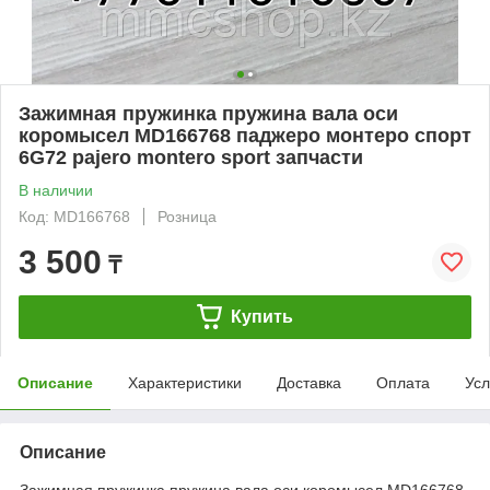
Зажимная пружинка пружина вала оси
коромысел MD166768 паджеро монтеро спорт
6G72 pajero montero sport запчасти
В наличии
Код: MD166768
Розница
3 500
₸
Купить
Описание
Характеристики
Доставка
Оплата
Усл
Описание
Зажимная пружинка пружина вала оси коромысел MD166768