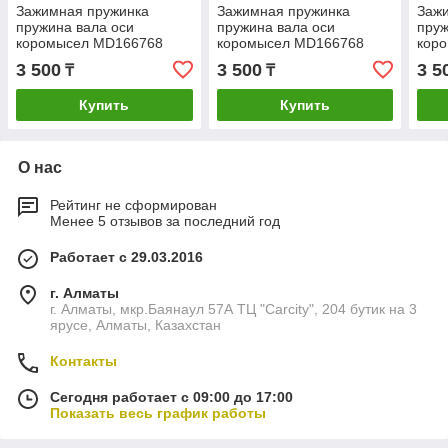
Зажимная пружинка
Зажимная пружинка
Заж
пружина вала оси
пружина вала оси
пруж
коромысел MD166768
коромысел MD166768
кор
паджеро монтеро спорт
паджеро монтеро спорт
падж
3 500
3 500
3 5
₸
₸
6G72 pajero montero sport
6G72 pajero montero sport
6G72
запчасти
запчасти
запч
Купить
Купить
О нас
Рейтинг не сформирован
Менее 5 отзывов за последний год
Работает с 29.03.2016
г. Алматы
г. Алматы, мкр.Баянаул 57А ТЦ "Carcity", 204 бутик на 3
ярусе, Алматы, Казахстан
Контакты
Сегодня работает с 09:00 до 17:00
Показать весь график работы