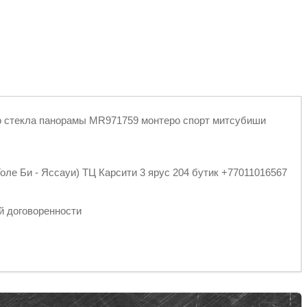
го стекла панорамы MR971759 монтеро спорт митсубиши
оле Би - Яссауи) ТЦ Карсити 3 ярус 204 бутик +77011016567
спортными компаниями
й договоренности