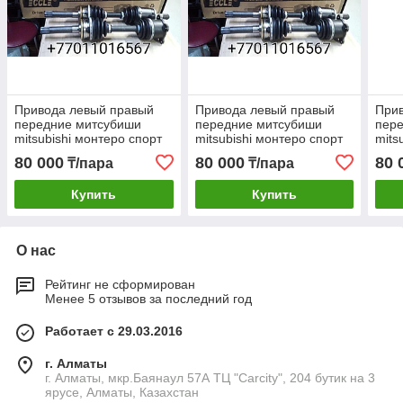
Привода левый правый
Привода левый правый
При
передние митсубиши
передние митсубиши
пер
mitsubishi монтеро спорт
mitsubishi монтеро спорт
mits
делика паджеро 2 montero
делика паджеро 2 montero
дели
80 000
80 000
80 
₸/пара
₸/пара
sport delica pajero
sport delica pajero
spor
Купить
Купить
О нас
Рейтинг не сформирован
Менее 5 отзывов за последний год
Работает с 29.03.2016
г. Алматы
г. Алматы, мкр.Баянаул 57А ТЦ "Carcity", 204 бутик на 3
ярусе, Алматы, Казахстан