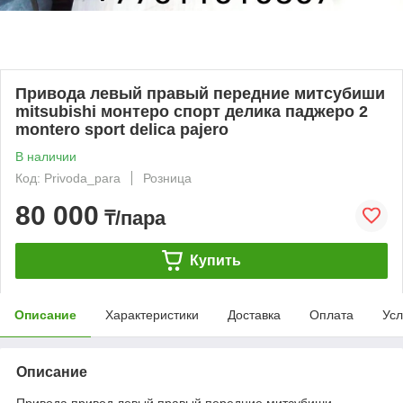
Привода левый правый передние митсубиши
mitsubishi монтеро спорт делика паджеро 2
montero sport delica pajero
В наличии
Код: Privoda_para
Розница
80 000
₸/пара
Купить
Описание
Характеристики
Доставка
Оплата
Усл
Описание
Привода привод левый правый передние митсубиши