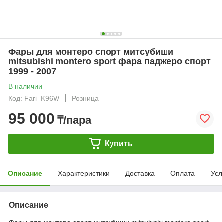
Фары для монтеро спорт митсубиши
mitsubishi montero sport фара паджеро спорт
1999 - 2007
В наличии
Код: Fari_K96W
Розница
95 000
₸/пара
Купить
Описание
Характеристики
Доставка
Оплата
Усл
Описание
Фары для монтеро спорт митсубиши mitsubishi montero sport