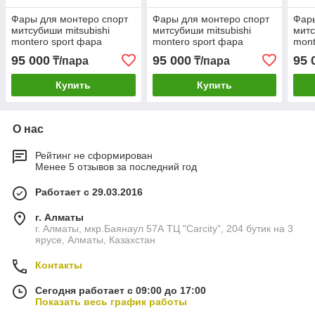
Фары для монтеро спорт
Фары для монтеро спорт
Фары
митсубиши mitsubishi
митсубиши mitsubishi
митс
montero sport фара
montero sport фара
mont
паджеро спорт 1999 -
паджеро спорт 1999 -
падж
95 000
95 000
95 
₸/пара
₸/пара
2007
2007
200
Купить
Купить
О нас
Рейтинг не сформирован
Менее 5 отзывов за последний год
Работает с 29.03.2016
г. Алматы
г. Алматы, мкр.Баянаул 57А ТЦ "Carcity", 204 бутик на 3
ярусе, Алматы, Казахстан
Контакты
Сегодня работает с 09:00 до 17:00
Показать весь график работы