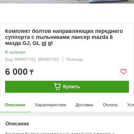
Комплект болтов направляющих переднего
суппорта с пыльниками лансер mazda 6
мазда GJ, GL gj gl
В наличии
Код: MR407741_MR407742
Розница
6 000
₸
Купить
Описание
Характеристики
Доставка
Оплата
Усл
Описание
Комплект болтов направляющих переднего суппорта с