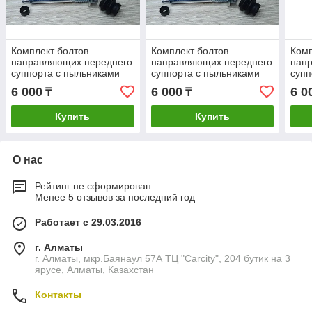
Комплект болтов
Комплект болтов
Комп
направляющих переднего
направляющих переднего
нап
суппорта с пыльниками
суппорта с пыльниками
супп
Lancer X митсубиши
Lancer X митсубиши
lanc
6 000
6 000
6 0
₸
₸
mitsubishi лансер 10
mitsubishi лансер 10
mits
запчасти
запчасти
Купить
Купить
О нас
Рейтинг не сформирован
Менее 5 отзывов за последний год
Работает с 29.03.2016
г. Алматы
г. Алматы, мкр.Баянаул 57А ТЦ "Carcity", 204 бутик на 3
ярусе, Алматы, Казахстан
Контакты