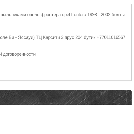
ыльниками опель фронтера opel frontera 1998 - 2002 болты
оле Би - Яссауи) ТЦ Карсити 3 ярус 204 бутик +77011016567
спортными компаниями
й договоренности