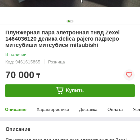
Плунжерная пара элетронная тнвд Zexel
1464036120 делика delica pajero паджеро
митсубиши митсубиси mitsubishi
В наличии
Код: 9461615865
Розница
70 000
₸
Купить
Описание
Характеристики
Доставка
Оплата
Усл
Описание
Плунжерная пара под электронную аппаратуру тнвд Zexel