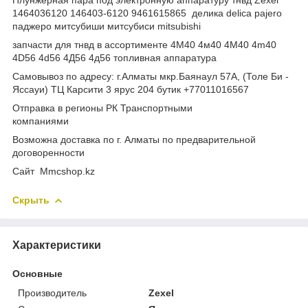
1464036120 146403-6120 9461615865 делика delica pajero
паджеро митсубиши митсубиси mitsubishi
запчасти для тнвд в ассортименте 4М40 4м40 4M40 4m40
4D56 4d56 4Д56 4д56 топливная аппаратура
Самовывоз по адресу: г.Алматы мкр.Баянаул 57А, (Толе Би -
Яссауи) ТЦ Карсити 3 ярус 204 бутик +77011016567
Отправка в регионы РК Транспортными
компаниями
Возможна доставка по г. Алматы по предварительной
договоренности
Cайт Mmcshop.kz
Скрыть
Характеристики
Основные
Производитель
Zexel