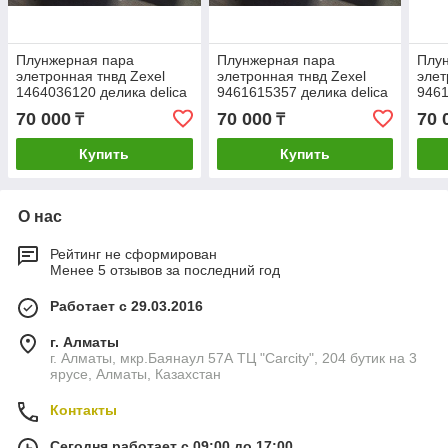
Плунжерная пара
Плунжерная пара
Плу
элетронная тнвд Zexel
элетронная тнвд Zexel
элет
1464036120 делика delica
9461615357 делика delica
9461
pajero паджеро
pajero паджеро
paje
70 000
70 000
70 
₸
₸
митсубиши митсубиси
митсубиши митсубиси
митс
mitsubishi
mitsubishi
mits
Купить
Купить
О нас
Рейтинг не сформирован
Менее 5 отзывов за последний год
Работает с 29.03.2016
г. Алматы
г. Алматы, мкр.Баянаул 57А ТЦ "Carcity", 204 бутик на 3
ярусе, Алматы, Казахстан
Контакты
Сегодня работает с 09:00 до 17:00