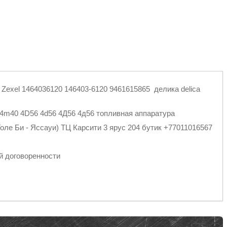
Zexel 1464036120 146403-6120 9461615865 делика delica
 4m40 4D56 4d56 4Д56 4д56 топливная аппаратура
оле Би - Яссауи) ТЦ Карсити 3 ярус 204 бутик +77011016567
спортными компаниями
й договоренности