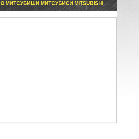
РО МИТСУБИШИ МИТСУБИСИ MITSUBISHI