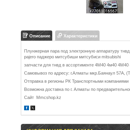
Описание
Характеристики
Плунжерная пара под электронную аппаратуру тнвд 
pajero паджеро митсубиши митсубиси mitsubishi
запчасти для тнвд в ассортименте 4М40 4м40 4M40
Самовывоз по адресу: г.Алматы мкр.Баянаул 57А, (Т
Отправка в регионы РК Тран
Возможна доставка по г. Алматы по предварительно
Cайт Mmcshop.kz