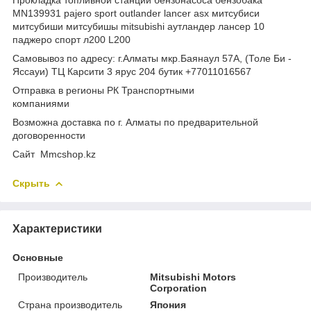
MN139931 pajero sport outlander lancer asx митсубиси
митсубиши митсубишы mitsubishi аутландер лансер 10
паджеро спорт л200 L200
Самовывоз по адресу: г.Алматы мкр.Баянаул 57А, (Толе Би -
Яссауи) ТЦ Карсити 3 ярус 204 бутик +77011016567
Отправка в регионы РК Транспортными
компаниями
Возможна доставка по г. Алматы по предварительной
договоренности
Cайт Mmcshop.kz
Скрыть
Характеристики
Основные
Производитель
Mitsubishi Motors
Corporation
Страна производитель
Япония