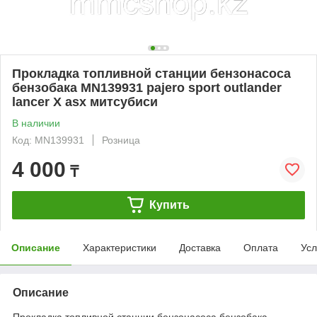
Прокладка топливной станции бензонасоса
бензобака MN139931 pajero sport outlander
lancer X asx митсубиси
В наличии
Код: MN139931
Розница
4 000
₸
Купить
Описание
Характеристики
Доставка
Оплата
Усл
Описание
Прокладка топливной станции бензонасоса бензобака