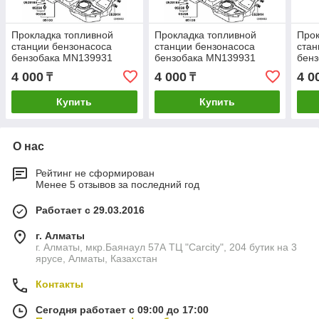
Прокладка топливной
Прокладка топливной
Прок
станции бензонасоса
станции бензонасоса
стан
бензобака MN139931
бензобака MN139931
бен
pajero sport outlander
pajero sport outlander
paje
4 000
4 000
4 0
₸
₸
lancer X asx митсубиси
lancer X asx митсубиси
lanc
Купить
Купить
О нас
Рейтинг не сформирован
Менее 5 отзывов за последний год
Работает с 29.03.2016
г. Алматы
г. Алматы, мкр.Баянаул 57А ТЦ "Carcity", 204 бутик на 3
ярусе, Алматы, Казахстан
Контакты
Сегодня работает с 09:00 до 17:00