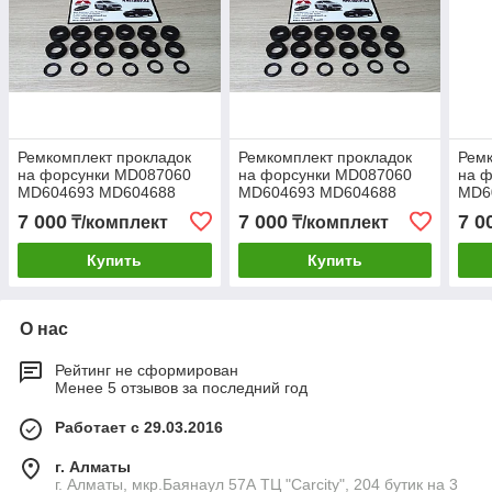
Ремкомплект прокладок
Ремкомплект прокладок
Ремк
на форсунки MD087060
на форсунки MD087060
на 
MD604693 MD604688
MD604693 MD604688
MD6
Митсубиши митсубиси
Митсубиши митсубиси
Мит
7 000
7 000
7 0
₸/комплект
₸/комплект
mitsubishi монтеро спорт
mitsubishi монтеро спорт
mits
Купить
Купить
О нас
Рейтинг не сформирован
Менее 5 отзывов за последний год
Работает с 29.03.2016
г. Алматы
г. Алматы, мкр.Баянаул 57А ТЦ "Carcity", 204 бутик на 3