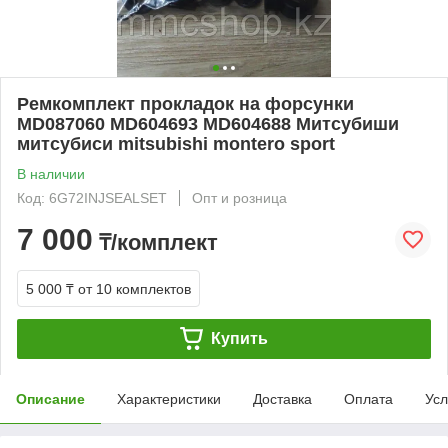
Ремкомплект прокладок на форсунки
MD087060 MD604693 MD604688 Митсубиши
митсубиси mitsubishi montero sport
В наличии
Код: 6G72INJSEALSET
Опт и розница
7 000
₸/комплект
5 000 ₸
от 10 комплектов
Купить
Описание
Характеристики
Доставка
Оплата
Усл