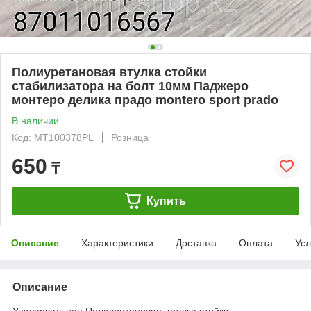
Полиуретановая втулка стойки
стабилизатора на болт 10мм Паджеро
монтеро делика прадо montero sport prado
В наличии
Код: MT100378PL
Розница
650
₸
Купить
Описание
Характеристики
Доставка
Оплата
Усл
Описание
Универсальная Полиуретановая втулка стойки