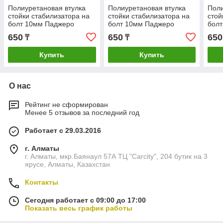
Полиуретановая втулка
Полиуретановая втулка
Поли
стойки стабилизатора на
стойки стабилизатора на
стой
болт 10мм Паджеро
болт 10мм Паджеро
бол
монтеро делика прадо
монтеро делика прадо
монт
650
650
650
₸
₸
montero sport prado
montero sport prado
mont
Купить
Купить
О нас
Рейтинг не сформирован
Менее 5 отзывов за последний год
Работает с 29.03.2016
г. Алматы
г. Алматы, мкр.Баянаул 57А ТЦ "Carcity", 204 бутик на 3
ярусе, Алматы, Казахстан
Контакты
Сегодня работает с 09:00 до 17:00
Показать весь график работы