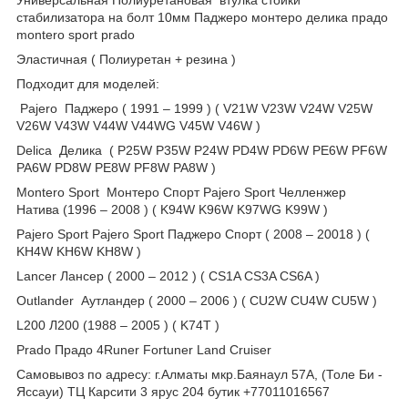
стабилизатора на болт 10мм Паджеро монтеро делика прадо
montero sport prado
Эластичная ( Полиуретан + резина )
Подходит для моделей:
Pajero Паджеро ( 1991 – 1999 ) ( V21W V23W V24W V25W
V26W V43W V44W V44WG V45W V46W )
Delica Делика ( P25W P35W P24W PD4W PD6W PE6W PF6W
PA6W PD8W PE8W PF8W PA8W )
Montero Sport Монтеро Спорт Pajero Sport Челленжер
Натива (1996 – 2008 ) ( K94W K96W K97WG K99W )
Pajero Sport Pajero Sport Паджеро Спорт ( 2008 – 20018 ) (
KH4W KH6W KH8W )
Lancer Лансер ( 2000 – 2012 ) ( CS1A CS3A CS6A )
Outlander Аутландер ( 2000 – 2006 ) ( CU2W CU4W CU5W )
L200 Л200 (1988 – 2005 ) ( K74T )
Prado Прадо 4Runer Fortuner Land Cruiser
Самовывоз по адресу: г.Алматы мкр.Баянаул 57А, (Толе Би -
Яссауи) ТЦ Карсити 3 ярус 204 бутик +77011016567