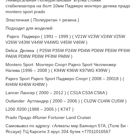
стабилизатора на болт 10мм Паджеро монтеро делика прадо
montero sport prado
Эластичная ( Полиуретан + резина )
Подходит для моделей:
Pajero Паджеро ( 1991 – 1999 ) ( V21W V23W V24W V25W
V26W V43W V44W V44WG V45W V46W )
Delica Делика ( P25W P35W P24W PD4W PD6W PE6W PF6W
PA6W PD8W PE8W PF8W PA8W )
Montero Sport Монтеро Спорт Pajero Sport Челленжер
Натива (1996 – 2008 ) ( K94W K96W K97WG K99W )
Pajero Sport Pajero Sport Паджеро Спорт ( 2008 – 20018 ) (
KH4W KH6W KH8W )
Lancer Лансер ( 2000 – 2012 ) ( CS1A CS3A CS6A )
Outlander Аутландер ( 2000 – 2006 ) ( CU2W CU4W CU5W )
L200 Л200 (1988 – 2005 ) ( K74T )
Prado Прадо 4Runer Fortuner Land Cruiser
Самовывоз по адресу: г.Алматы мкр.Баянаул 57А, (Толе Би -
Яссауи) ТЦ Карсити 3 ярус 204 бутик +77011016567