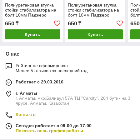
Полиуретановая втулка
Полиуретановая втулка
Поли
стойки стабилизатора на
стойки стабилизатора на
стой
болт 10мм Паджеро
болт 10мм Паджеро
бол
монтеро делика прадо
монтеро делика прадо
монт
650
650
650
₸
₸
montero sport prado
montero sport prado
mont
Купить
Купить
О нас
Рейтинг не сформирован
Менее 5 отзывов за последний год
Работает с 29.03.2016
г. Алматы
г. Алматы, мкр.Баянаул 57А ТЦ "Carcity", 204 бутик на 3
ярусе, Алматы, Казахстан
Контакты
Сегодня работает с 09:00 до 17:00
Показать весь график работы