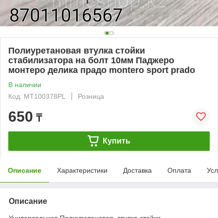
Полиуретановая втулка стойки
стабилизатора на болт 10мм Паджеро
монтеро делика прадо montero sport prado
В наличии
Код: MT100378PL
Розница
650
₸
Купить
Описание
Характеристики
Доставка
Оплата
Усл
Описание
Универсальная Полиуретановая втулка стойки