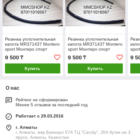
Резинка уплотнительная
Резинка уплотнительная
Рези
капота MR371437 Montero
капота MR371437 Montero
капо
sport Монтеро спорт
sport Монтеро спорт
spor
9 500
9 500
9 5
₸
₸
Купить
Купить
О нас
Рейтинг не сформирован
Менее 5 отзывов за последний год
Работает с 29.03.2016
г. Алматы
г. Алматы, мкр.Баянаул 57А ТЦ "Carcity", 204 бутик на 3
ярусе, Алматы, Казахстан