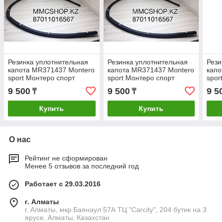
Резинка уплотнительная
Резинка уплотнительная
Рези
капота MR371437 Montero
капота MR371437 Montero
капо
sport Монтеро спорт
sport Монтеро спорт
spor
9 500
9 500
9 5
₸
₸
Купить
Купить
О нас
Рейтинг не сформирован
Менее 5 отзывов за последний год
Работает с 29.03.2016
г. Алматы
г. Алматы, мкр.Баянаул 57А ТЦ "Carcity", 204 бутик на 3
ярусе, Алматы, Казахстан