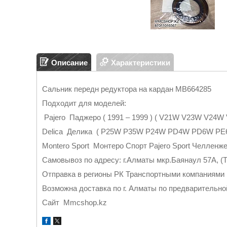
Описание
Характеристики
Сальник передн редуктора на кардан MB664285
Подходит для моделей:
Pajero Паджеро ( 1991 – 1999 ) ( V21W V23W V2
Delica Делика ( P25W P35W P24W PD4W PD6W P
Montero Sport Монтеро Спорт Pajero Sport Челленж
Самовывоз по адресу: г.Алматы мкр.Баянаул 57А, (Т
Отправка в регионы РК Транспортными компан
Возможна доставка по г. Алматы по предварительно
Cайт Mmcshop.kz