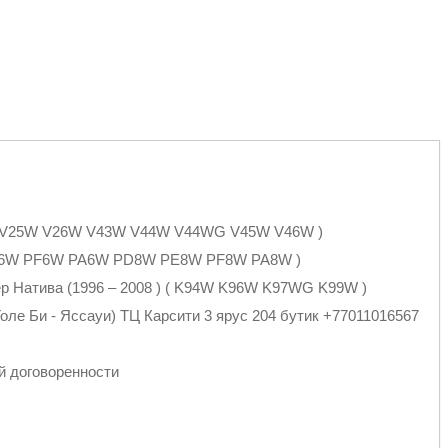
4W V25W V26W V43W V44W V44WG V45W V46W )
E6W PF6W PA6W PD8W PE8W PF8W PA8W )
ер Натива (1996 – 2008 ) ( K94W K96W K97WG K99W )
оле Би - Яссауи) ТЦ Карсити 3 ярус 204 бутик +77011016567
иями
й договоренности