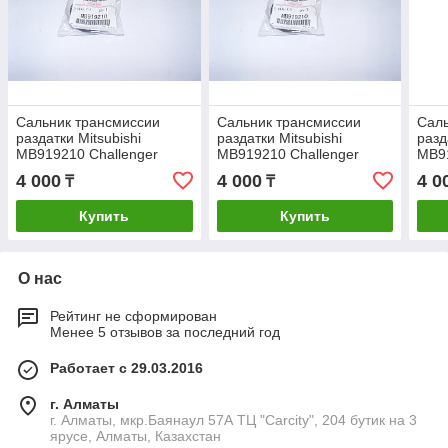
Сальник трансмиссии
Сальник трансмиссии
Саль
раздатки Mitsubishi
раздатки Mitsubishi
разд
MB919210 Challenger
MB919210 Challenger
MB91
Delica L200 L400 Montero
Delica L200 L400 Montero
Deli
4 000
4 000
4 0
₸
₸
Sport Pajero Sport
Sport Pajero Sport
Spor
Купить
Купить
О нас
Рейтинг не сформирован
Менее 5 отзывов за последний год
Работает с 29.03.2016
г. Алматы
г. Алматы, мкр.Баянаул 57А ТЦ "Carcity", 204 бутик на 3
ярусе, Алматы, Казахстан