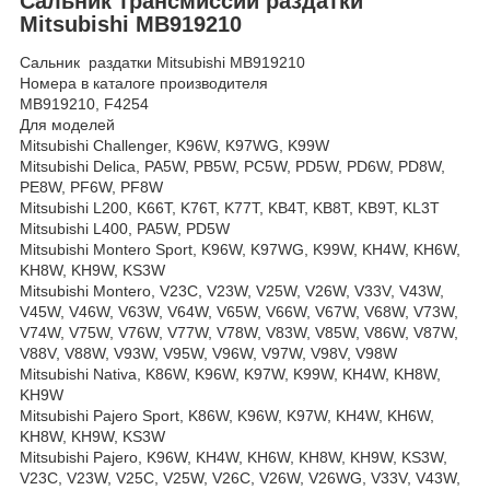
Сальник трансмиссии раздатки
Mitsubishi MB919210
Сальник раздатки Mitsubishi MB919210
Номера в каталоге производителя
MB919210, F4254
Для моделей
Mitsubishi Challenger, K96W, K97WG, K99W
Mitsubishi Delica, PA5W, PB5W, PC5W, PD5W, PD6W, PD8W,
PE8W, PF6W, PF8W
Mitsubishi L200, K66T, K76T, K77T, KB4T, KB8T, KB9T, KL3T
Mitsubishi L400, PA5W, PD5W
Mitsubishi Montero Sport, K96W, K97WG, K99W, KH4W, KH6W,
KH8W, KH9W, KS3W
Mitsubishi Montero, V23C, V23W, V25W, V26W, V33V, V43W,
V45W, V46W, V63W, V64W, V65W, V66W, V67W, V68W, V73W,
V74W, V75W, V76W, V77W, V78W, V83W, V85W, V86W, V87W,
V88V, V88W, V93W, V95W, V96W, V97W, V98V, V98W
Mitsubishi Nativa, K86W, K96W, K97W, K99W, KH4W, KH8W,
KH9W
Mitsubishi Pajero Sport, K86W, K96W, K97W, KH4W, KH6W,
KH8W, KH9W, KS3W
Mitsubishi Pajero, K96W, KH4W, KH6W, KH8W, KH9W, KS3W,
V23C, V23W, V25C, V25W, V26C, V26W, V26WG, V33V, V43W,