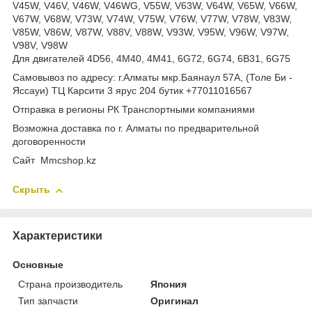
V45W, V46V, V46W, V46WG, V55W, V63W, V64W, V65W, V66W,
V67W, V68W, V73W, V74W, V75W, V76W, V77W, V78W, V83W,
V85W, V86W, V87W, V88V, V88W, V93W, V95W, V96W, V97W,
V98V, V98W
Для двигателей 4D56, 4M40, 4M41, 6G72, 6G74, 6B31, 6G75
Самовывоз по адресу: г.Алматы мкр.Баянаул 57А, (Толе Би -
Яссауи) ТЦ Карсити 3 ярус 204 бутик +77011016567
Отправка в регионы РК Транспортными компаниями
Возможна доставка по г. Алматы по предварительной
договоренности
Cайт Mmcshop.kz
Скрыть
Характеристики
Основные
Страна производитель
Япония
Тип запчасти
Оригинал