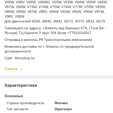
V45W, V46V, V46W, V46WG, V55W, V63W, V64W, V65W, V66W,
V67W, V68W, V73W, V74W, V75W, V76W, V77W, V78W, V83W,
V85W, V86W, V87W, V88V, V88W, V93W, V95W, V96W, V97W,
V98V, V98W
Для двигателей 4D56, 4M40, 4M41, 6G72, 6G74, 6B31, 6G75
Самовывоз по адресу: г.Алматы мкр.Баянаул 57А, (Толе Би -
Яссауи) ТЦ Карсити 3 ярус 204 бутик +77011016567
Отправка в регионы РК Транспортными компаниями
Возможна доставка по г. Алматы по предварительной
договоренности
Cайт Mmcshop.kz
Скрыть
Характеристики
Основные
Страна производитель
Япония
Тип запчасти
Оригинал