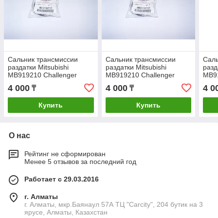
Сальник трансмиссии
Сальник трансмиссии
Саль
раздатки Mitsubishi
раздатки Mitsubishi
разд
MB919210 Challenger
MB919210 Challenger
MB91
Delica L200 L400 Montero
Delica L200 L400 Montero
Deli
4 000
4 000
4 0
₸
₸
Sport Pajero Sport
Sport Pajero Sport
Spor
Купить
Купить
О нас
Рейтинг не сформирован
Менее 5 отзывов за последний год
Работает с 29.03.2016
г. Алматы
г. Алматы, мкр.Баянаул 57А ТЦ "Carcity", 204 бутик на 3
ярусе, Алматы, Казахстан