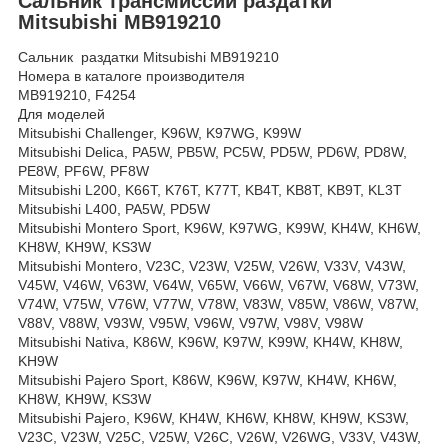
Сальник трансмиссии раздатки
Mitsubishi MB919210
Сальник раздатки Mitsubishi MB919210
Номера в каталоге производителя
MB919210, F4254
Для моделей
Mitsubishi Challenger, K96W, K97WG, K99W
Mitsubishi Delica, PA5W, PB5W, PC5W, PD5W, PD6W, PD8W,
PE8W, PF6W, PF8W
Mitsubishi L200, K66T, K76T, K77T, KB4T, KB8T, KB9T, KL3T
Mitsubishi L400, PA5W, PD5W
Mitsubishi Montero Sport, K96W, K97WG, K99W, KH4W, KH6W,
KH8W, KH9W, KS3W
Mitsubishi Montero, V23C, V23W, V25W, V26W, V33V, V43W,
V45W, V46W, V63W, V64W, V65W, V66W, V67W, V68W, V73W,
V74W, V75W, V76W, V77W, V78W, V83W, V85W, V86W, V87W,
V88V, V88W, V93W, V95W, V96W, V97W, V98V, V98W
Mitsubishi Nativa, K86W, K96W, K97W, K99W, KH4W, KH8W,
KH9W
Mitsubishi Pajero Sport, K86W, K96W, K97W, KH4W, KH6W,
KH8W, KH9W, KS3W
Mitsubishi Pajero, K96W, KH4W, KH6W, KH8W, KH9W, KS3W,
V23C, V23W, V25C, V25W, V26C, V26W, V26WG, V33V, V43W,