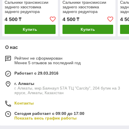
Сальники трансмиссии
Сальники трансмиссии
Саль
заднего хвостовика
заднего хвостовика
задн
заднего редуктора
заднего редуктора
задн
MR580530 Mitsubishi
MR580530 Mitsubishi
MR58
4 500
4 500
4 5
₸
₸
Montero Sport L300
Montero Sport L300
Mont
Challenger
Challenger
Chal
Купить
Купить
О нас
Рейтинг не сформирован
Менее 5 отзывов за последний год
Работает с 29.03.2016
г. Алматы
г. Алматы, мкр.Баянаул 57А ТЦ "Carcity", 204 бутик на 3
ярусе, Алматы, Казахстан
Контакты
Сегодня работает с 09:00 до 17:00
Показать весь график работы