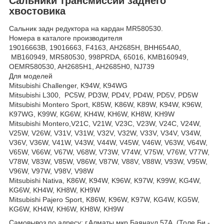
Сальники трансмиссии заднего
хвостовика
Сальник задн редуктора на кардан MR580530.
Номера в каталоге производителя
19016663B, 19016663, F4163, AH2685H, BHH654A0,
MB160949, MR580530, 998PRDA, 65016, KMB160949,
OEMR580530, AH2685H1, AH2685H0, NJ739
Для моделей
Mitsubishi Challenger, K94W, K94WG
Mitsubishi L300, PC5W, PD3W, PD4V, PD4W, PD5V, PD5W
Mitsubishi Montero Sport, K85W, K86W, K89W, K94W, K96W,
K97WG, K99W, KG6W, KH4W, KH6W, KH8W, KH9W
Mitsubishi Montero,V21C, V21W, V23C, V23W, V24C, V24W,
V25W, V26W, V31V, V31W, V32V, V32W, V33V, V34V, V34W,
V36V, V36W, V41W, V43W, V44W, V45W, V46W, V63W, V64W,
V65W, V66W, V67W, V68W, V73W, V74W, V75W, V76W, V77W,
V78W, V83W, V85W, V86W, V87W, V88V, V88W, V93W, V95W,
V96W, V97W, V98V, V98W
Mitsubishi Nativa, K86W, K94W, K96W, K97W, K99W, KG4W,
KG6W, KH4W, KH8W, KH9W
Mitsubishi Pajero Sport, K86W, K96W, K97W, KG4W, KG5W,
KG6W, KH4W, KH6W, KH8W, KH9W
Самовывоз по адресу: г.Алматы мкр.Баянаул 57А, (Толе Би -