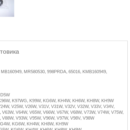
товика
 MB160949, MR580530, 998PRDA, 65016, KMB160949,
 PD5W
4W, K96W, K97WG, K99W, KG6W, KH4W, KH6W, KH8W, KH9W
 V24W, V25W, V26W, V31V, V31W, V32V, V32W, V33V, V34V,
, V63W, V64W, V65W, V66W, V67W, V68W, V73W, V74W, V75W,
, V88W, V93W, V95W, V96W, V97W, V98V, V98W
W, KG4W, KG6W, KH4W, KH8W, KH9W
W, KG5W, KG6W, KH4W, KH6W, KH8W, KH9W