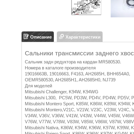
Описание
Характеристики
Сальники трансмиссии заднего хвос
Сальник задн редуктора на кардан MR580530.
Номера в каталоге производителя
19016663B, 19016663, F4163, AH2685H, BHH654A0,
OEMR580530, AH2685H1, AH2685H0, NJ739
Для моделей
Mitsubishi Challenger, K94W, K94WG
Mitsubishi L300, PC5W, PD3W, PD4V, PD4W, PD5V,
Mitsubishi Montero Sport, K85W, K86W, K89W, K9
Mitsubishi Montero,V21C, V21W, V23C, V23W, V24C,
V34W, V36V, V36W, V41W, V43W, V44W, V45W, V46W
V76W, V77W, V78W, V83W, V85W, V86W, V87W, V88V
Mitsubishi Nativa, K86W, K94W, K96W, K97W, K99
Mitsubishi Pajero Sport, K86W, K96W, K97W, KG4