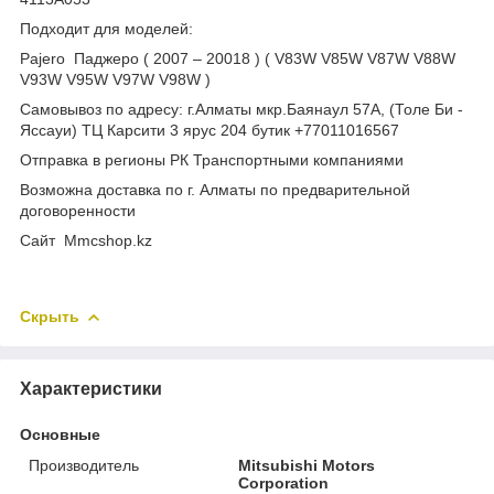
Подходит для моделей:
Pajero Паджеро ( 2007 – 20018 ) ( V83W V85W V87W V88W
V93W V95W V97W V98W )
Самовывоз по адресу: г.Алматы мкр.Баянаул 57А, (Толе Би -
Яссауи) ТЦ Карсити 3 ярус 204 бутик +77011016567
Отправка в регионы РК Транспортными компаниями
Возможна доставка по г. Алматы по предварительной
договоренности
Cайт Mmcshop.kz
Скрыть
Характеристики
Основные
Производитель
Mitsubishi Motors
Corporation