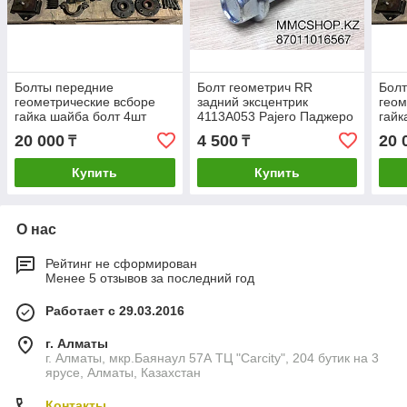
Болты передние
Болт геометрич RR
Бол
геометрические всборе
задний эксцентрик
геом
гайка шайба болт 4шт
4113A053 Pajero Паджеро
гайк
комплект делика булка 3.0
комп
20 000
4 500
20 
₸
₸
бензин БУ из Японии
бенз
Delica
Deli
Купить
Купить
О нас
Рейтинг не сформирован
Менее 5 отзывов за последний год
Работает с 29.03.2016
г. Алматы
г. Алматы, мкр.Баянаул 57А ТЦ "Carcity", 204 бутик на 3
ярусе, Алматы, Казахстан
Контакты