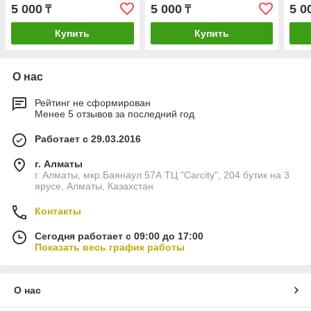
Pajero Паджеро Delica
Pajero Паджеро Delica
Paje
5 000
5 000
5 0
₸
₸
Делика Montero L200
Делика Montero L200
Дели
Купить
Купить
О нас
Рейтинг не сформирован
Менее 5 отзывов за последний год
Работает с 29.03.2016
г. Алматы
г. Алматы, мкр.Баянаул 57А ТЦ "Carcity", 204 бутик на 3
ярусе, Алматы, Казахстан
Контакты
Сегодня работает с 09:00 до 17:00
Показать весь график работы
О нас