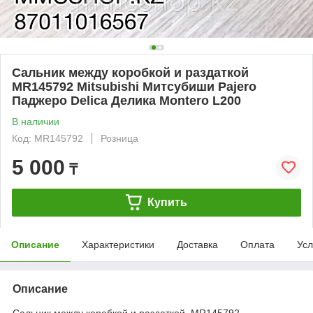
Сальник между коробкой и раздаткой
MR145792 Mitsubishi Митсубиши Pajero
Паджеро Delica Делика Montero L200
В наличии
Код: MR145792
Розница
5 000
₸
Купить
Описание
Характеристики
Доставка
Оплата
Усл
Описание
Сальник между коробкой и раздаткой MR145792