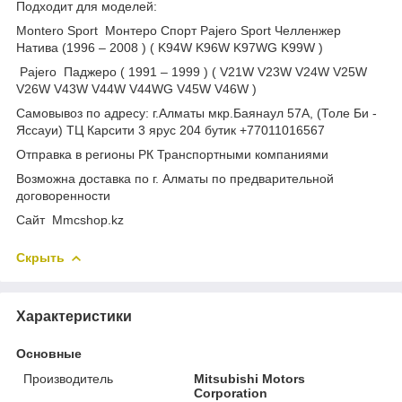
Подходит для моделей:
Montero Sport Монтеро Спорт Pajero Sport Челленжер
Натива (1996 – 2008 ) ( K94W K96W K97WG K99W )
Pajero Паджеро ( 1991 – 1999 ) ( V21W V23W V24W V25W
V26W V43W V44W V44WG V45W V46W )
Самовывоз по адресу: г.Алматы мкр.Баянаул 57А, (Толе Би -
Яссауи) ТЦ Карсити 3 ярус 204 бутик +77011016567
Отправка в регионы РК Транспортными компаниями
Возможна доставка по г. Алматы по предварительной
договоренности
Cайт Mmcshop.kz
Скрыть
Характеристики
Основные
Производитель
Mitsubishi Motors
Corporation