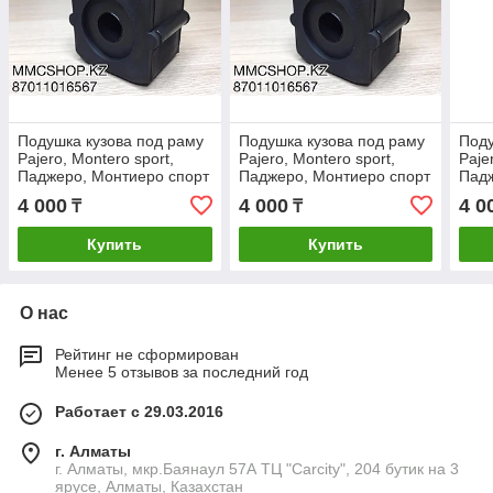
Подушка кузова под раму
Подушка кузова под раму
Поду
Pajero, Montero sport,
Pajero, Montero sport,
Paje
Паджеро, Монтиеро спорт
Паджеро, Монтиеро спорт
Падж
4 000
4 000
4 0
₸
₸
Купить
Купить
О нас
Рейтинг не сформирован
Менее 5 отзывов за последний год
Работает с 29.03.2016
г. Алматы
г. Алматы, мкр.Баянаул 57А ТЦ "Carcity", 204 бутик на 3
ярусе, Алматы, Казахстан