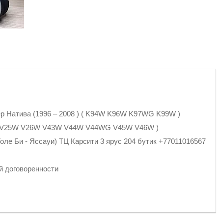
ер Натива (1996 – 2008 ) ( K94W K96W K97WG K99W )
4W V25W V26W V43W V44W V44WG V45W V46W )
оле Би - Яссауи) ТЦ Карсити 3 ярус 204 бутик +77011016567
й договоренности