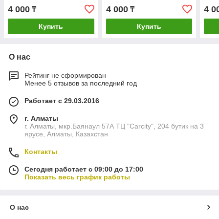
Montero sport 1K0498203
Montero sport 1K0498203
Mont
4 000
4 000
4 0
₸
₸
Купить
Купить
О нас
Рейтинг не сформирован
Менее 5 отзывов за последний год
Работает с 29.03.2016
г. Алматы
г. Алматы, мкр.Баянаул 57А ТЦ "Carcity", 204 бутик на 3
ярусе, Алматы, Казахстан
Контакты
Сегодня работает с 09:00 до 17:00
Показать весь график работы
О нас