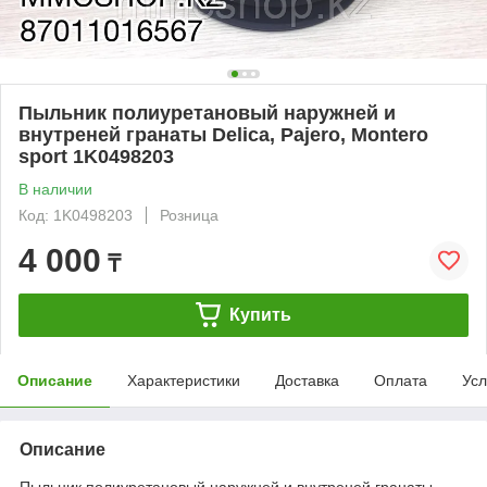
Пыльник полиуретановый наружней и
внутреней гранаты Delica, Pajero, Montero
sport 1K0498203
В наличии
Код: 1K0498203
Розница
4 000
₸
Купить
Описание
Характеристики
Доставка
Оплата
Усл
Описание
Пыльник полиуретановый наружней и внутреней гранаты