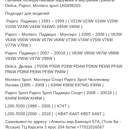
Delica, Pajero, Montero sport 1K0498203
Подходит для моделей:
Pajero Паджеро ( 1991 – 1999 ) ( V21W V23W V24W V25W
V26W V43W V44W V44WG V45W V46W )
Pajero – Montero Паджеро - Монтеро ( 2000 – 2006 ) ( V63W
V64W V65W V66W V67W V68W V73W V74W V75W V76W
V77W V78W )
Pajero Паджеро ( 2007 – 20018 ) ( V83W V85W V87W V88W
V93W V95W V97W V98W )
Delica Делика ( P25W P35W P24W PD4W PD6W PE6W PF6W
PA6W PD8W PE8W PF8W PA8W )
Montero Sport Монтеро Спорт Pajero Sport Челленжер
Натива (1996 – 2008 ) ( K94W K96W K97WG K99W )
Pajero Sport Pajero Sport Паджеро Спорт ( 2008 – 20018 ) (
KH4W KH6W KH8W )
L200 Л200 (1988 – 2005 ) ( K74T )
L200 Л200 (2006 – 2018 ) ( KB4T KA4T KB5T KA5T )
Самовывоз по адресу: г.Алматы мкр.Баянаул 57А, (Толе Би -
Яссауи) ТЦ Карсити 3 ярус 204 бутик +77011016567