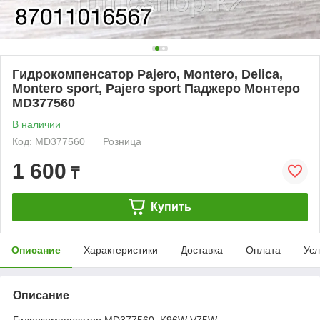
Гидрокомпенсатор Pajero, Montero, Delica,
Montero sport, Pajero sport Паджеро Монтеро
MD377560
В наличии
Код: MD377560
Розница
1 600
₸
Купить
Описание
Характеристики
Доставка
Оплата
Усл
Описание
Гидрокомпенсатор MD377560 K96W V75W