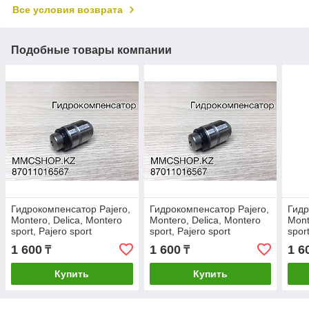
Все условия возврата
Подобные товары компании
Гидрокомпенсатор Pajero,
Гидрокомпенсатор Pajero,
Гидр
Montero, Delica, Montero
Montero, Delica, Montero
Mont
sport, Pajero sport
sport, Pajero sport
spor
Паджеро Монтеро
Паджеро Монтеро
Пад
1 600
1 600
1 6
₸
₸
MD377560
MD377560
MD3
Купить
Купить