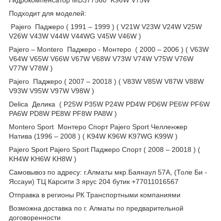
Подходит для моделей:
Pajero Паджеро ( 1991 – 1999 ) ( V21W V23W V24W V25W
V26W V43W V44W V44WG V45W V46W )
Pajero – Montero Паджеро - Монтеро ( 2000 – 2006 ) ( V63W
V64W V65W V66W V67W V68W V73W V74W V75W V76W
V77W V78W )
Pajero Паджеро ( 2007 – 20018 ) ( V83W V85W V87W V88W
V93W V95W V97W V98W )
Delica Делика ( P25W P35W P24W PD4W PD6W PE6W PF6W
PA6W PD8W PE8W PF8W PA8W )
Montero Sport Монтеро Спорт Pajero Sport Челленжер
Натива (1996 – 2008 ) ( K94W K96W K97WG K99W )
Pajero Sport Pajero Sport Паджеро Спорт ( 2008 – 20018 ) (
KH4W KH6W KH8W )
Самовывоз по адресу: г.Алматы мкр.Баянаул 57А, (Толе Би -
Яссауи) ТЦ Карсити 3 ярус 204 бутик +77011016567
Отправка в регионы РК Транспортными компаниями
Возможна доставка по г. Алматы по предварительной
договоренности